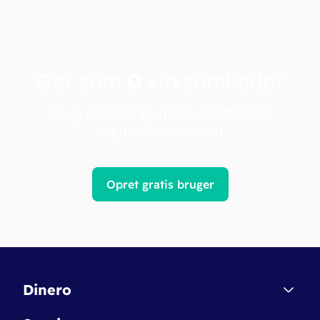
Gør som
0
virksomheder
Brug Danmarks mest anbefalede
regnskabsprogram
Opret gratis bruger
Dinero
Kontakt