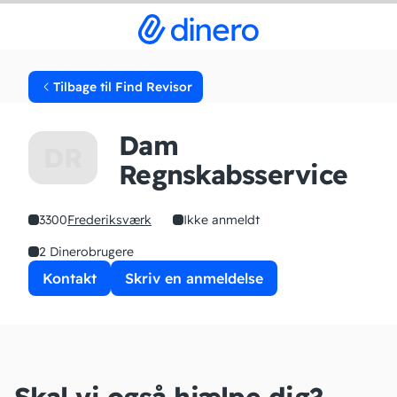
Tilbage til Find Revisor
Dam
DR
Regnskabsservice
3300
Frederiksværk
Ikke anmeldt
2 Dinerobrugere
Kontakt
Skriv en anmeldelse