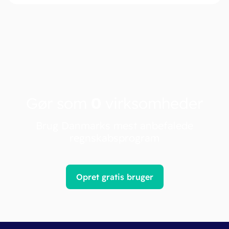
Gør som
0
virksomheder
Brug Danmarks mest anbefalede
regnskabsprogram
Opret gratis bruger