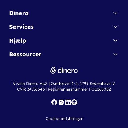
Dinero
Kontakt
Services
Affiliate
Dinero Starter
Hjælp
Betingelser & Sikkerhed
Dinero Starter+
Nye funktioner
Regnskabsordbogen
Ressourcer
Dinero Pro
Driftsstatus
Find revisor
Dinero Total
Integrationer
Regnskabslove
Lønsystem
Valutaomregner
Hvem er Dinero for?
Erhvervslån
Ny virksomhed
Visma Dinero ApS | Gærtorvet 1-5, 1799 København V
Online regnskabskurser
CVR: 34731543 | Registreringsnummer FOB165082
Fakturaskabeloner
Iværksætterlegat
Nye funktioner
Roadmap
Cookie-indstillinger
API