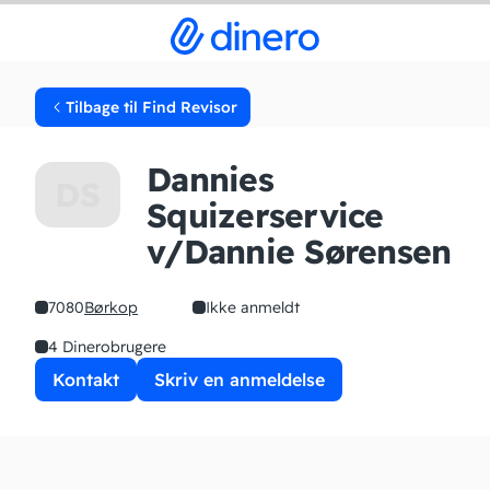
Tilbage til Find Revisor
Dannies
DS
Squizerservice
v/Dannie Sørensen
7080
Børkop
Ikke anmeldt
4 Dinerobrugere
Kontakt
Skriv en anmeldelse