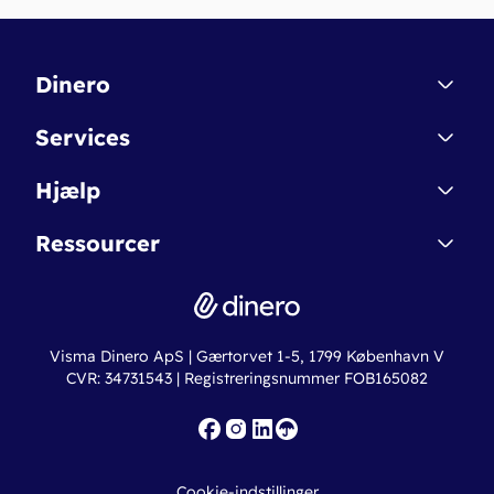
Dinero
Kontakt
Services
Affiliate
Dinero Starter
Hjælp
Betingelser & Sikkerhed
Dinero Starter+
Nye funktioner
Regnskabsordbogen
Ressourcer
Dinero Pro
Driftsstatus
Find revisor
Dinero Total
Integrationer
Regnskabslove
Lønsystem
Valutaomregner
Hvem er Dinero for?
Erhvervslån
Ny virksomhed
Visma Dinero ApS | Gærtorvet 1-5, 1799 København V
Online regnskabskurser
CVR: 34731543 | Registreringsnummer FOB165082
Fakturaskabeloner
Iværksætterlegat
Nye funktioner
Roadmap
Cookie-indstillinger