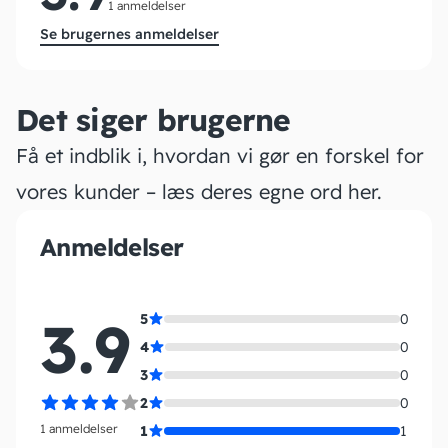
1 anmeldelser
Se brugernes anmeldelser
Det siger brugerne
Få et indblik i, hvordan vi gør en forskel for
vores kunder – læs deres egne ord her.
Anmeldelser
3.9
5
0
4
0
3
0
2
0
1 anmeldelser
1
1