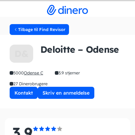
Tilbage til Find Revisor
Deloitte – Odense
D&
5000
Odense C
3.9 stjerner
27 Dinerobrugere
Kontakt
Skriv en anmeldelse
3.9