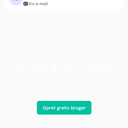
Vis e-mail
Gør som
0
virksomheder
Brug Danmarks mest anbefalede
regnskabsprogram
Opret gratis bruger