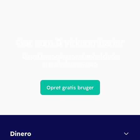
Gør som
0
virksomheder
Brug Danmarks mest anbefalede
regnskabsprogram
Opret gratis bruger
Dinero