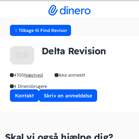
Tilbage til Find Revisor
Delta Revision
DR
4700
Næstved
Ikke anmeldt
4 Dinerobrugere
Kontakt
Skriv en anmeldelse
Skal vi også hjælpe dig?