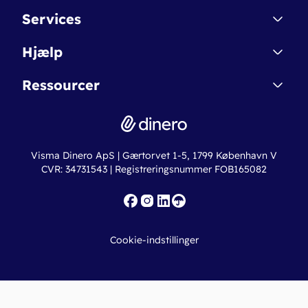
Kontakt
Services
Affiliate
Dinero Starter
Hjælp
Betingelser & Sikkerhed
Dinero Starter+
Nye funktioner
Regnskabsordbogen
Ressourcer
Dinero Pro
Driftsstatus
Find revisor
Dinero Total
Integrationer
Regnskabslove
Lønsystem
Valutaomregner
Hvem er Dinero for?
Erhvervslån
Ny virksomhed
Visma Dinero ApS | Gærtorvet 1-5, 1799 København V
Online regnskabskurser
CVR: 34731543 | Registreringsnummer FOB165082
Fakturaskabeloner
Iværksætterlegat
Nye funktioner
Roadmap
Cookie-indstillinger
API