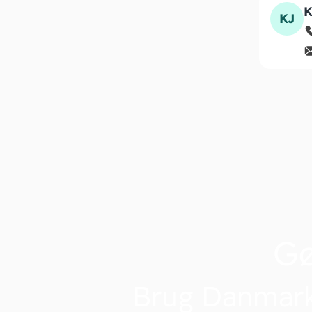
K
KJ
G
Brug Danmark