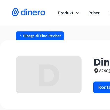
Produkt
Priser
Tilbage til Find Revisor
D
Din
8240
Kont