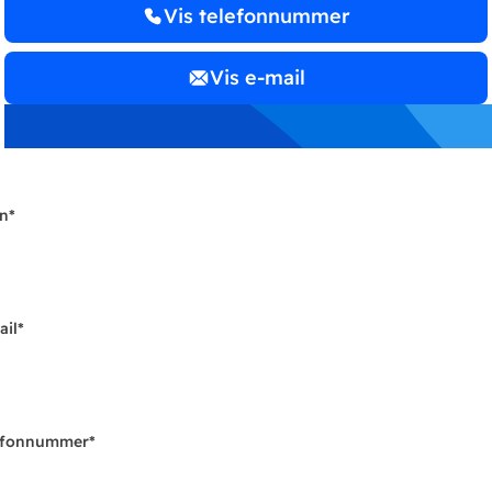
Vis telefonnummer
Vis e-mail
n
*
ail
*
efonnummer
*