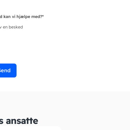
d kan vi hjælpe med?
*
iv en besked
Send
s ansatte