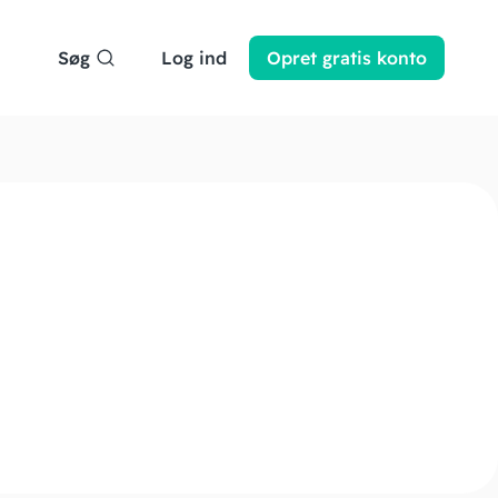
Søg
Log ind
Opret
gratis
konto