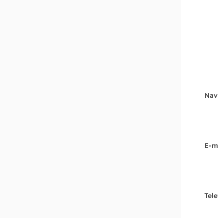
Nav
E-m
Tel