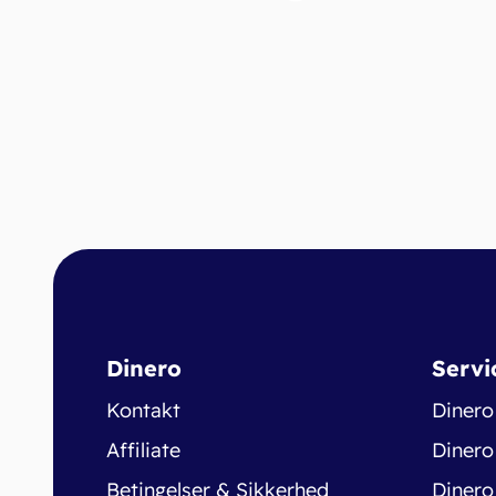
Dinero
Servi
Kontakt
Dinero
Affiliate
Dinero
Betingelser & Sikkerhed
Dinero