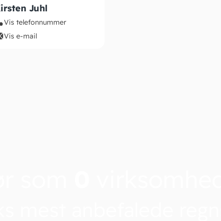
irsten Juhl
Vis telefonnummer
Vis e-mail
ør som
0
virksomhe
s mest anbefalede reg