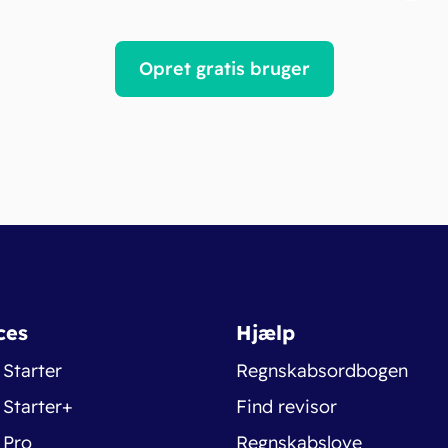
Opret gratis bruger
ces
Hjælp
 Starter
Regnskabsordbogen
 Starter+
Find revisor
 Pro
Regnskabslove