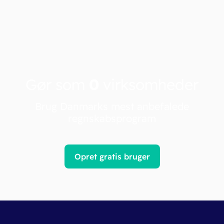
Gør som
0
virksomheder
Brug Danmarks mest anbefalede
regnskabsprogram
Opret gratis bruger