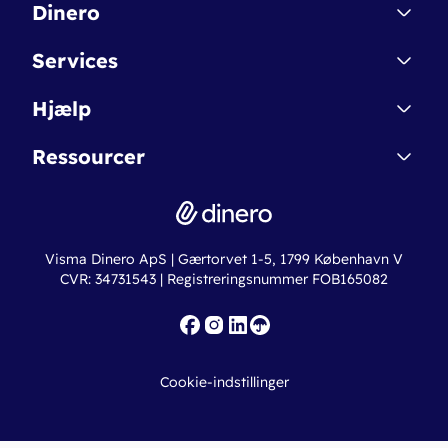
Dinero
Kontakt
Services
Affiliate
Dinero Starter
Hjælp
Betingelser & Sikkerhed
Dinero Starter+
Nye funktioner
Regnskabsordbogen
Ressourcer
Dinero Pro
Driftsstatus
Find revisor
Dinero Total
Integrationer
Regnskabslove
Lønsystem
Valutaomregner
Hvem er Dinero for?
Erhvervslån
Ny virksomhed
Visma Dinero ApS | Gærtorvet 1-5, 1799 København V
Online regnskabskurser
CVR: 34731543 | Registreringsnummer FOB165082
Fakturaskabeloner
Iværksætterlegat
Nye funktioner
Roadmap
Cookie-indstillinger
API