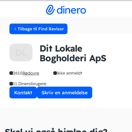
Tilbage til Find Revisor
Dit Lokale
DL
Bogholderi ApS
2610
Rødovre
Ikke anmeldt
11 Dinerobrugere
Kontakt
Skriv en anmeldelse