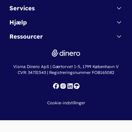
Kontakt
Services
Affiliate
Dinero Starter
Hjælp
Betingelser & Sikkerhed
Dinero Starter+
Nye funktioner
Regnskabsordbogen
Ressourcer
Dinero Pro
Driftsstatus
Find revisor
Dinero Total
Integrationer
Regnskabslove
Lønsystem
Valutaomregner
Hvem er Dinero for?
Erhvervslån
Ny virksomhed
Visma Dinero ApS | Gærtorvet 1-5, 1799 København V
Online regnskabskurser
CVR: 34731543 | Registreringsnummer FOB165082
Fakturaskabeloner
Iværksætterlegat
Nye funktioner
Roadmap
Cookie-indstillinger
API