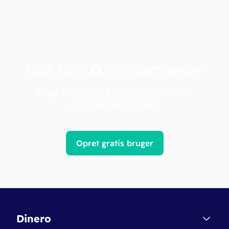
Gør som
0
virksomheder
Brug Danmarks mest anbefalede
regnskabsprogram
Opret gratis bruger
Dinero