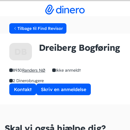
Tilbage til Find Revisor
Dreiberg Bogføring
DB
8930
Randers NØ
Ikke anmeldt
2 Dinerobrugere
Kontakt
Skriv en anmeldelse
Skal vi også hjælpe dig?