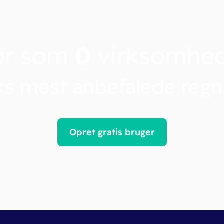
ør som
0
virksomhe
s mest anbefalede reg
Opret gratis bruger