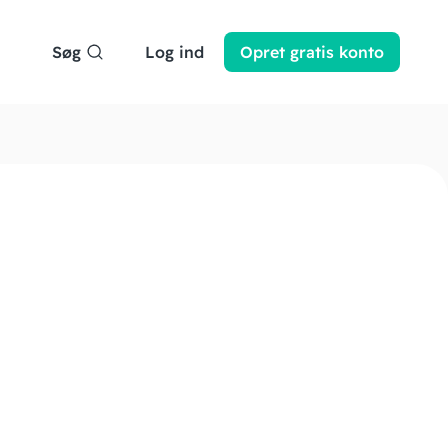
Søg
Log ind
Opret
gratis
konto