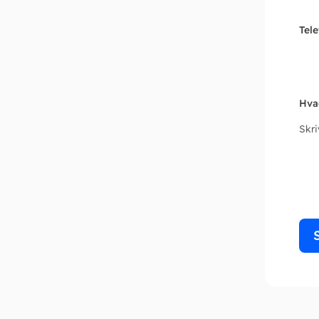
Tel
Hva
Skr