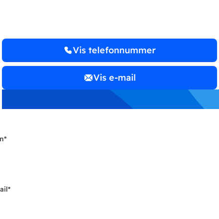
Vis telefonnummer
Vis e-mail
n
*
ail
*