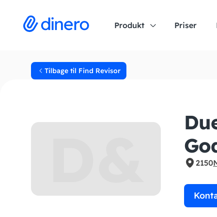
Produkt
Priser
Tilbage til Find Revisor
Due
D&
God
2150
Kont