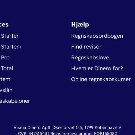
ces
Hjælp
 Starter
Regnskabsordbogen
 Starter+
Find revisor
 Pro
Regnskabslove
 Total
Hvem er Dinero for?
stem
Online regnskabskurser
vslån
askabeloner
Visma Dinero ApS | Gærtorvet 1-5, 1799 København V
CVR: 34731543 | Registreringsnummer FOB165082