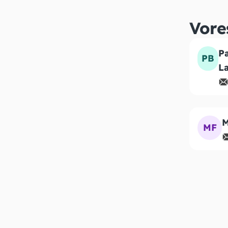
Vore
Pa
PB
L
M
MF