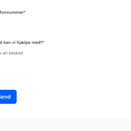
efonnummer
*
d kan vi hjælpe med?
*
iv en besked
Send