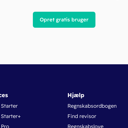
Opret gratis bruger
ces
Hjælp
 Starter
Regnskabsordbogen
 Starter+
Find revisor
 Pro
Regnskabslove