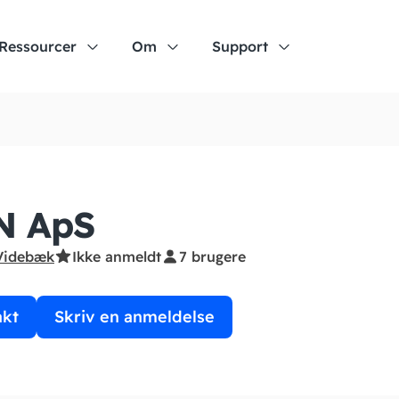
Ressourcer
Om
Support
N ApS
Videbæk
Ikke anmeldt
7 brugere
akt
Skriv en anmeldelse