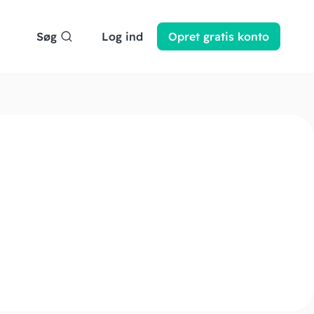
Søg
Log ind
Opret
gratis
konto