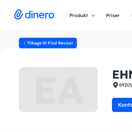
Produkt
Priser
Tilbage til Find Revisor
EA
EH
6920
Kont