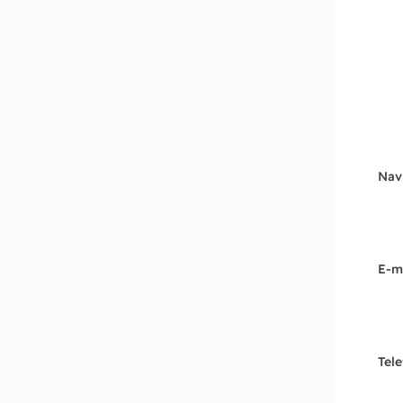
Nav
E-m
Tel