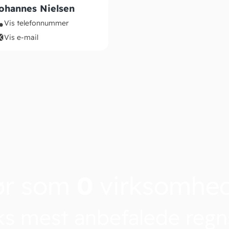
ohannes Nielsen
Vis telefonnummer
Vis e-mail
ør som
0
virksomhe
s mest anbefalede reg