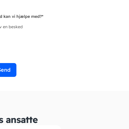
d kan vi hjælpe med?
*
iv en besked
Send
s ansatte