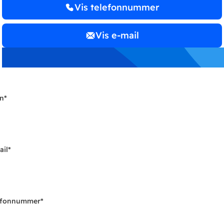
Vis telefonnummer
Vis e-mail
n
*
ail
*
efonnummer
*