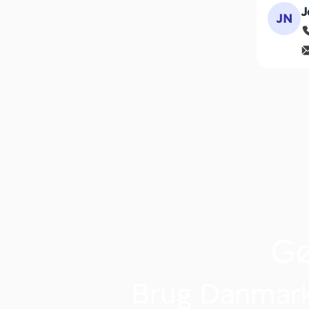
J
JN
G
Brug Danmark