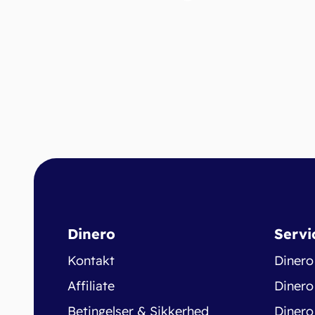
Dinero
Servi
Kontakt
Dinero
Affiliate
Dinero
Betingelser & Sikkerhed
Dinero