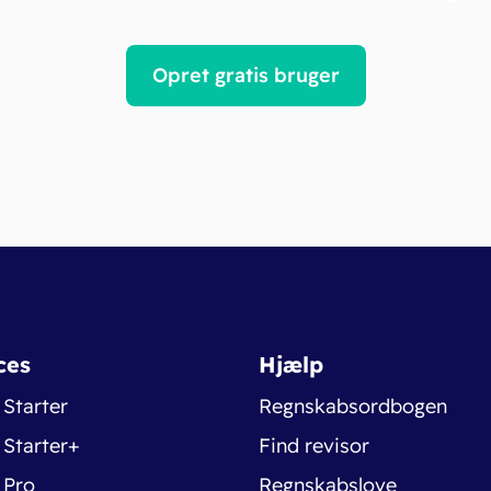
Opret gratis bruger
ces
Hjælp
 Starter
Regnskabsordbogen
 Starter+
Find revisor
 Pro
Regnskabslove