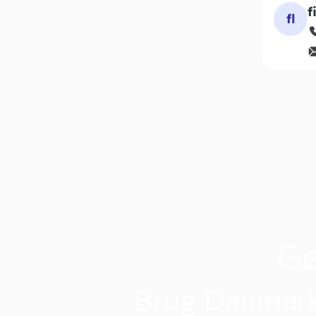
f
fl
G
Brug Danmark