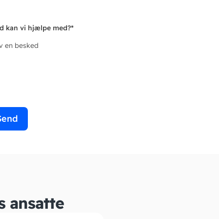
d kan vi hjælpe med?
*
iv en besked
Send
s ansatte