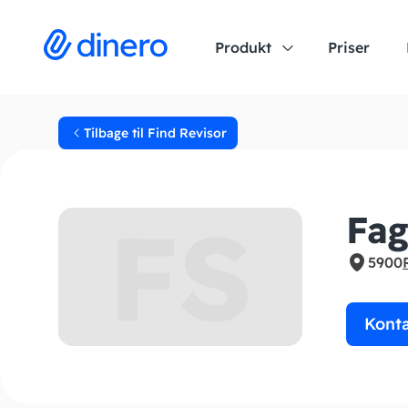
Produkt
Priser
Tilbage til Find Revisor
FS
Fag
5900
Kont