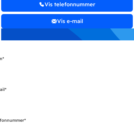
Vis telefonnummer
Vis e-mail
n
*
ail
*
efonnummer
*