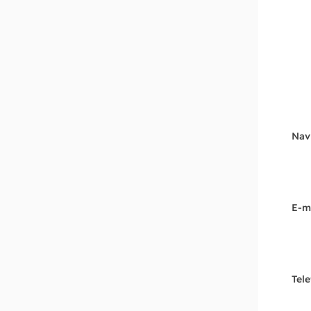
Nav
E-m
Tel