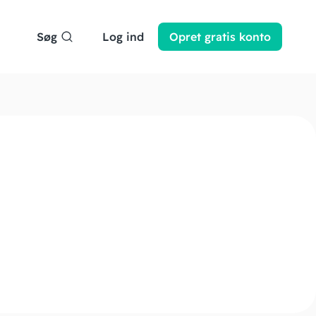
Søg
Log ind
Opret
gratis
konto