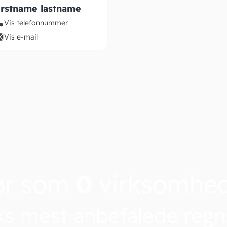
irstname lastname
Vis telefonnummer
Vis e-mail
ør som
0
virksomhe
s mest anbefalede reg