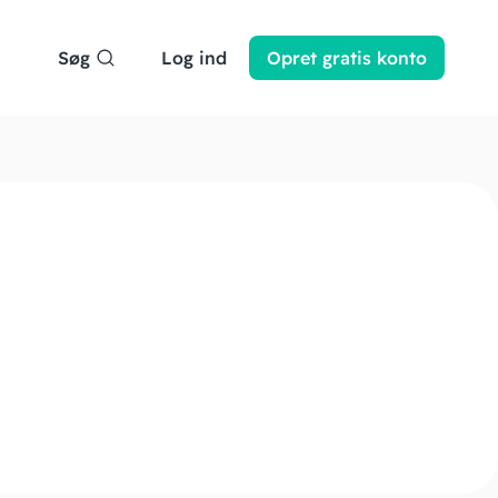
Søg
Log ind
Opret
gratis
konto