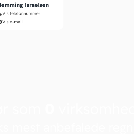
lemming Israelsen
Vis telefonnummer
Vis e-mail
ør som
0
virksomhe
s mest anbefalede reg