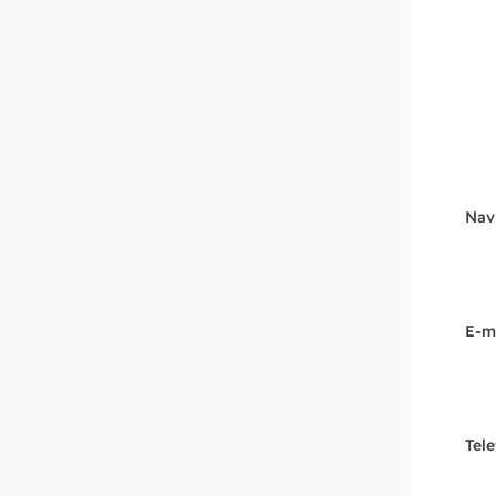
Nav
E-m
Tel