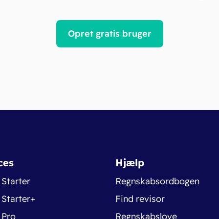
Opret gratis bruger
ces
Hjælp
 Starter
Regnskabsordbogen
 Starter+
Find revisor
 Pro
Regnskabslove