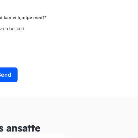
d kan vi hjælpe med?
*
iv en besked
Send
s ansatte