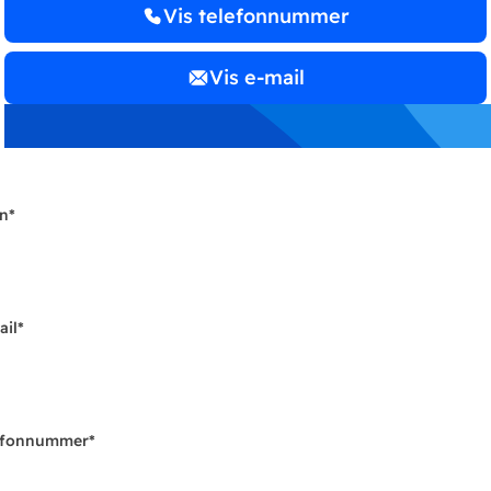
Vis telefonnummer
Vis e-mail
n
*
ail
*
efonnummer
*