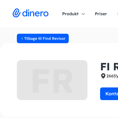
Produkt
Priser
Tilbage til Find Revisor
FR
FI 
2665
Kont