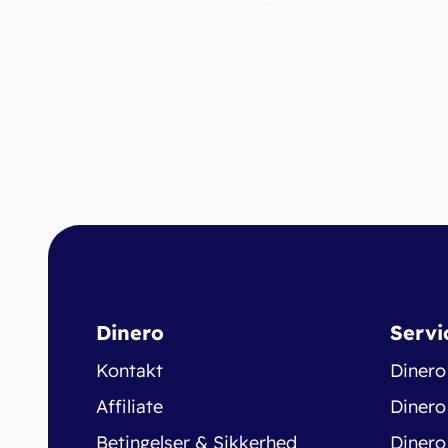
Dinero
Servi
Kontakt
Dinero
Affiliate
Dinero
Betingelser & Sikkerhed
Dinero