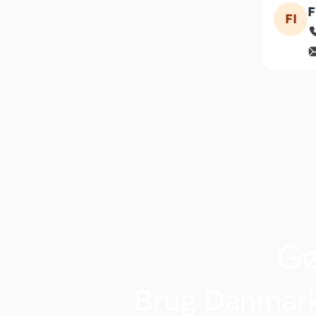
F
FI
G
Brug Danmark