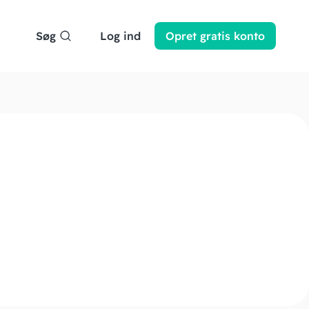
Søg
Log ind
Opret
gratis
konto