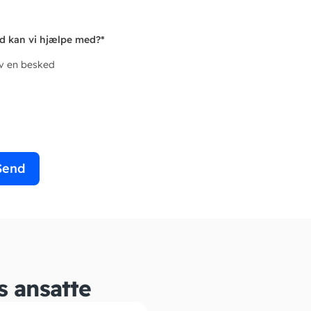
d kan vi hjælpe med?
*
iv en besked
Send
s ansatte