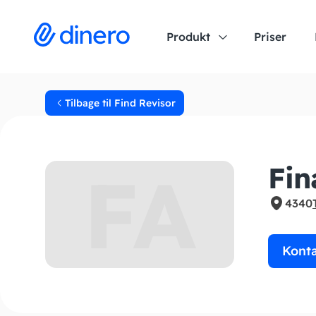
Produkt
Priser
Tilbage til Find Revisor
FA
Fin
4340
Kont