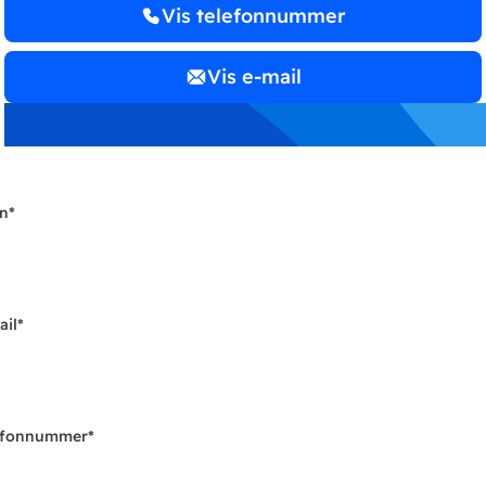
Vis telefonnummer
Vis e-mail
n
*
ail
*
efonnummer
*