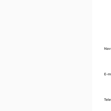
Nav
E-m
Tel