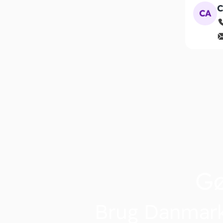
C
CA
G
Brug Danmark