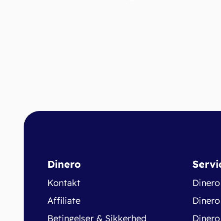
Dinero
Servi
Kontakt
Dinero
Affiliate
Dinero
Betingelser & Sikkerhed
Dinero