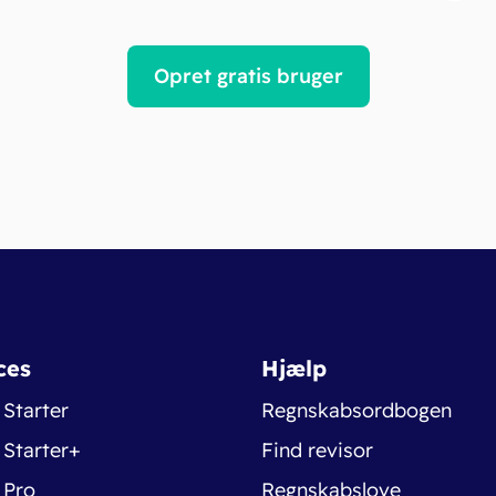
Opret gratis bruger
ces
Hjælp
 Starter
Regnskabsordbogen
 Starter+
Find revisor
 Pro
Regnskabslove