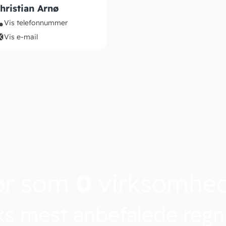
hristian Arnø
Vis telefonnummer
Vis e-mail
ør som
0
virksomhe
s mest anbefalede reg