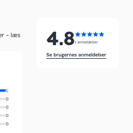
4.8
er – læs
1 anmeldelser
Se brugernes anmeldelser
1
0
0
0
0