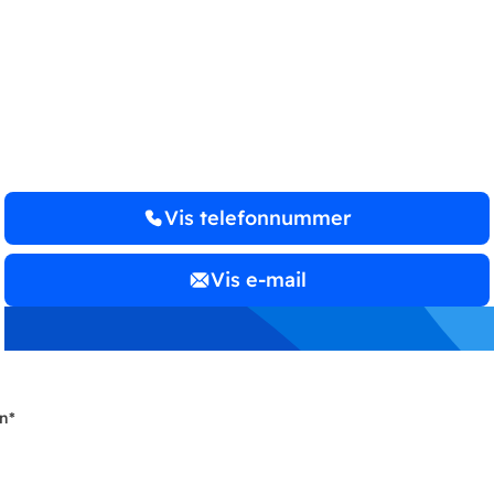
Financial Management
ApS
Vis telefonnummer
Vis e-mail
n
*