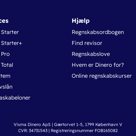
ces
Hjælp
 Starter
Regnskabsordbogen
 Starter+
Find revisor
 Pro
Regnskabslove
 Total
Hvem er Dinero for?
stem
Online regnskabskurser
vslån
askabeloner
Visma Dinero ApS | Gærtorvet 1-5, 1799 København V
CVR: 34731543 | Registreringsnummer FOB165082