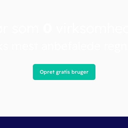
ør som
0
virksomhe
s mest anbefalede reg
Opret gratis bruger