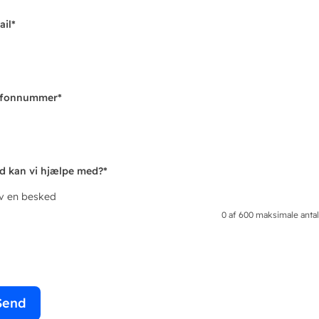
ail
*
efonnummer
*
d kan vi hjælpe med?
*
iv en besked
0 af 600 maksimale antal