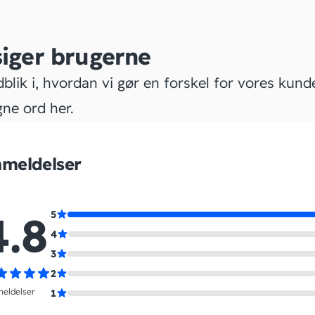
siger brugerne
dblik i, hvordan vi gør en forskel for vores kund
gne ord her.
meldelser
4.8
5
4
3
2
meldelser
1