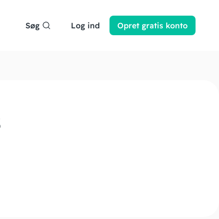
Søg
Log ind
Opret
gratis
konto
S