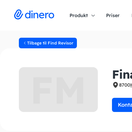
Produkt
Priser
Tilbage til Find Revisor
FM
Fin
8700
Kont