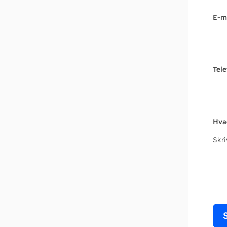
E-m
Tel
Hva
Skr