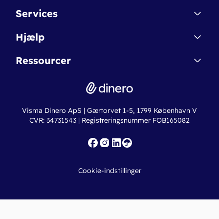
Kontakt
Services
Affiliate
Dinero Starter
Hjælp
Betingelser & Sikkerhed
Dinero Starter+
Nye funktioner
Regnskabsordbogen
Ressourcer
Dinero Pro
Driftsstatus
Find revisor
Dinero Total
Integrationer
Regnskabslove
Lønsystem
Valutaomregner
Hvem er Dinero for?
Erhvervslån
Ny virksomhed
Visma Dinero ApS | Gærtorvet 1-5, 1799 København V
Online regnskabskurser
CVR: 34731543 | Registreringsnummer FOB165082
Fakturaskabeloner
Iværksætterlegat
Nye funktioner
Roadmap
Cookie-indstillinger
API