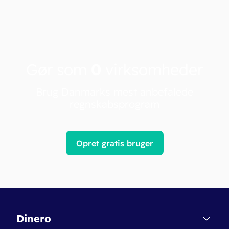
Gør som
0
virksomheder
Brug Danmarks mest anbefalede
regnskabsprogram
Opret gratis bruger
Dinero