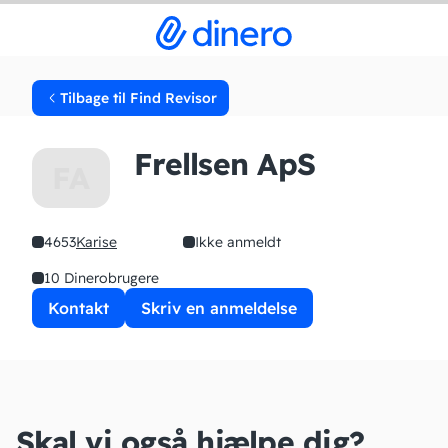
Tilbage til Find Revisor
Frellsen ApS
FA
4653
Karise
Ikke anmeldt
10 Dinerobrugere
Kontakt
Skriv en anmeldelse
Skal vi også hjælpe dig?