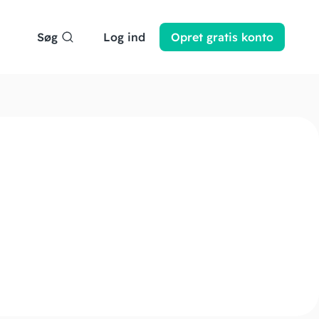
Søg
Log ind
Opret
gratis
konto