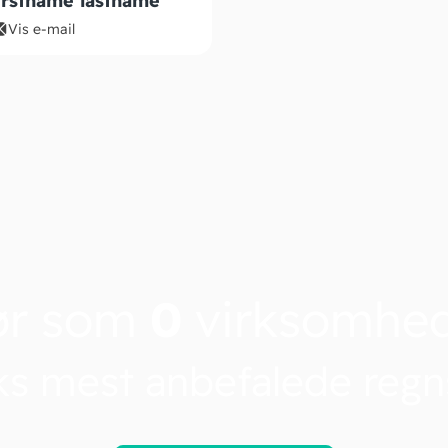
irstname lastname
Vis e-mail
ør som
0
virksomhe
s mest anbefalede reg