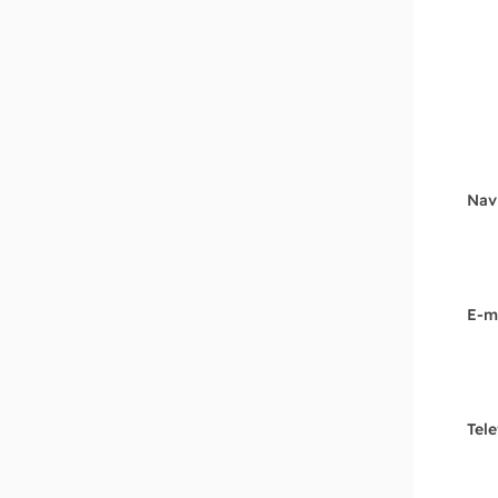
Nav
E-m
Tel