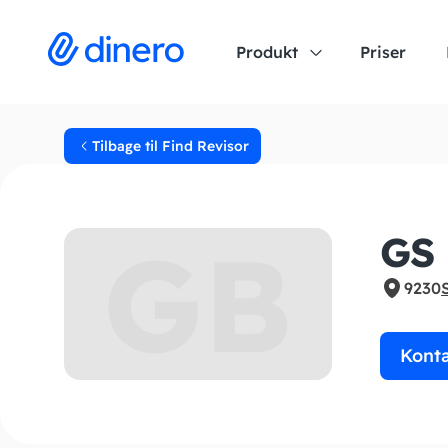
Produkt
Priser
Tilbage til Find Revisor
GB
GS 
9230
Kont