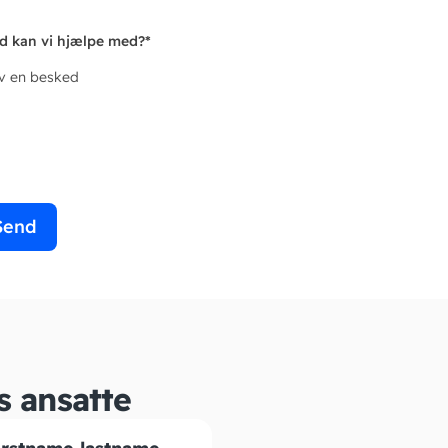
d kan vi hjælpe med?
*
iv en besked
Send
s ansatte