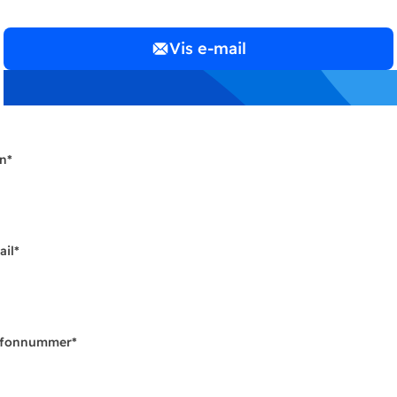
Vis e-mail
n
*
ail
*
efonnummer
*