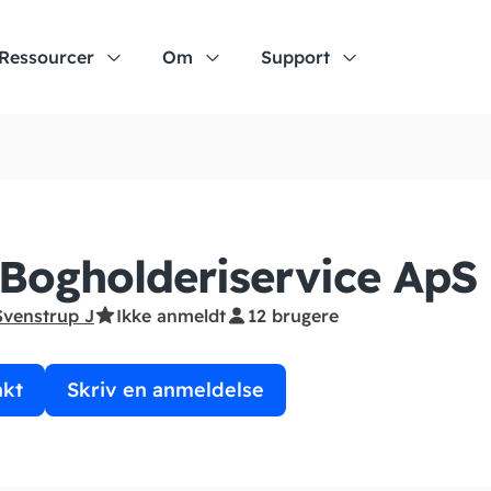
Ressourcer
Om
Support
Bogholderiservice ApS
Svenstrup J
Ikke anmeldt
12 brugere
akt
Skriv en anmeldelse