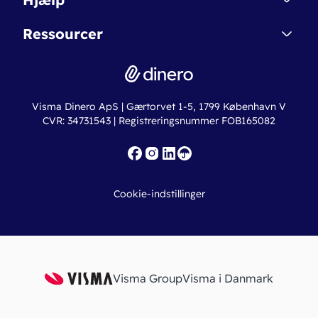
Betingelser & Sikkerhed
Dinero Starter+
Nye funktioner
Regnskabsordbogen
Ressourcer
Dinero Pro
Driftsstatus
Find revisor
Dinero Total
Integrationer
Regnskabslove
Lønsystem
Valutaomregner
Hvem er Dinero for?
Erhvervslån
Ny virksomhed
Visma Dinero ApS | Gærtorvet 1-5, 1799 København V
Online regnskabskurser
CVR: 34731543 | Registreringsnummer FOB165082
Fakturaskabeloner
Iværksætterlegat
Nye funktioner
Roadmap
Cookie-indstillinger
API
Visma Group
Visma i Danmark