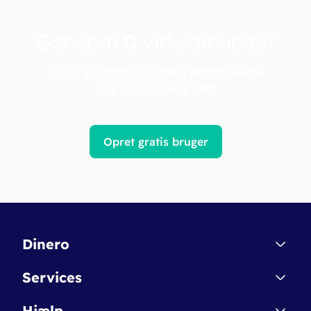
Gør som
0
virksomheder
Brug Danmarks mest anbefalede
regnskabsprogram
Opret gratis bruger
Dinero
Kontakt
Services
Affiliate
Dinero Starter
Hjælp