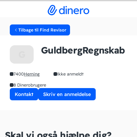
Tilbage til Find Revisor
GuldbergRegnskab
G
7400
Herning
Ikke anmeldt
8 Dinerobrugere
Kontakt
Skriv en anmeldelse
Skal vi også hjælpe dig?