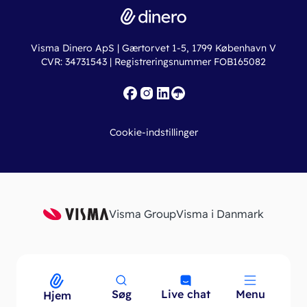
Dinero Total
Integrationer
Regnskabslove
Lønsystem
Valutaomregner
Hvem er Dinero for?
Erhvervslån
Ny virksomhed
Visma Dinero ApS | Gærtorvet 1-5, 1799 København V
Online regnskabskurser
CVR: 34731543 | Registreringsnummer FOB165082
Fakturaskabeloner
Iværksætterlegat
Nye funktioner
Roadmap
Cookie-indstillinger
API
Visma Group
Visma i Danmark
Søg
Live chat
Menu
Menu
Hjem