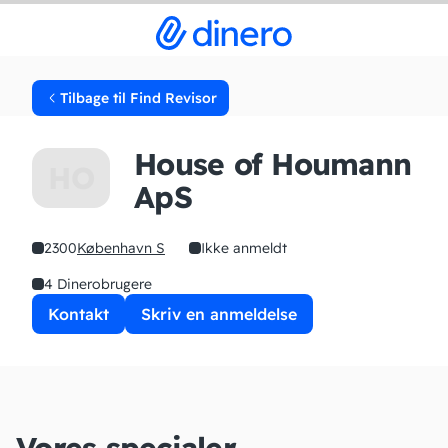
Tilbage til Find Revisor
House of Houmann
HO
ApS
2300
København S
Ikke anmeldt
4 Dinerobrugere
Kontakt
Skriv en anmeldelse