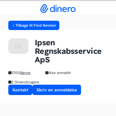
Tilbage til Find Revisor
Ipsen
IR
Regnskabsservice
ApS
3700
Rønne
Ikke anmeldt
2 Dinerobrugere
Kontakt
Skriv en anmeldelse