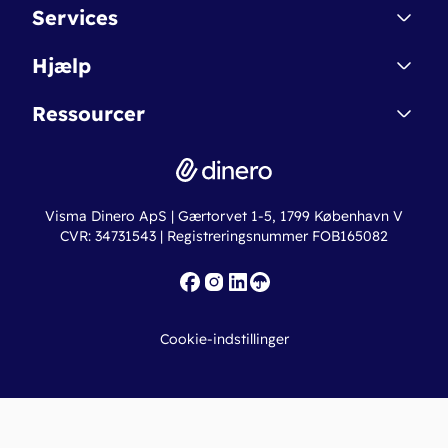
Kontakt
Services
Affiliate
Dinero Starter
Hjælp
Betingelser & Sikkerhed
Dinero Starter+
Nye funktioner
Regnskabsordbogen
Ressourcer
Dinero Pro
Driftsstatus
Find revisor
Dinero Total
Integrationer
Regnskabslove
Lønsystem
Valutaomregner
Hvem er Dinero for?
Erhvervslån
Ny virksomhed
Visma Dinero ApS | Gærtorvet 1-5, 1799 København V
Online regnskabskurser
CVR: 34731543 | Registreringsnummer FOB165082
Fakturaskabeloner
Iværksætterlegat
Nye funktioner
Roadmap
Cookie-indstillinger
API