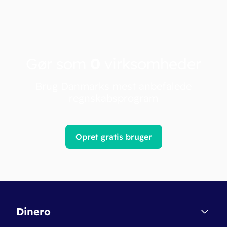
Gør som
0
virksomheder
Brug Danmarks mest anbefalede
regnskabsprogram
Opret gratis bruger
Dinero