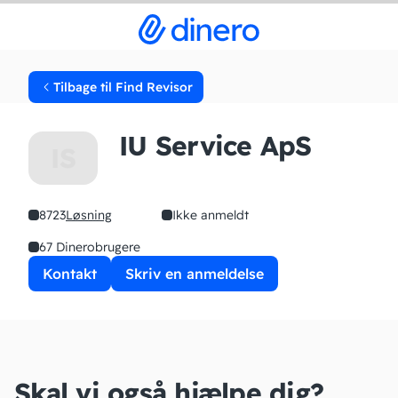
Tilbage til Find Revisor
IU Service ApS
IS
8723
Løsning
Ikke anmeldt
67 Dinerobrugere
Kontakt
Skriv en anmeldelse
Skal vi også hjælpe dig?