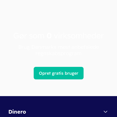
Gør som
0
virksomheder
Brug Danmarks mest anbefalede
regnskabsprogram
Opret gratis bruger
Dinero