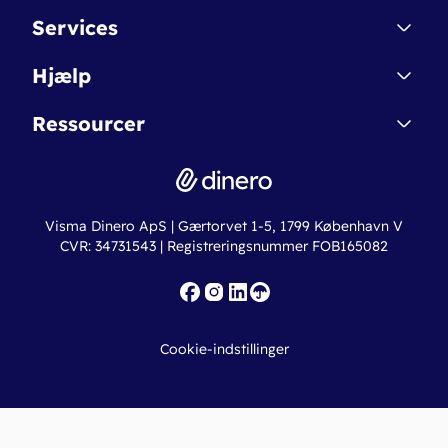
Kontakt
Services
Affiliate
Dinero Starter
Hjælp
Betingelser & Sikkerhed
Dinero Starter+
Nye funktioner
Regnskabsordbogen
Ressourcer
Dinero Pro
Driftsstatus
Find revisor
Dinero Total
Integrationer
Regnskabslove
Lønsystem
Valutaomregner
Hvem er Dinero for?
Erhvervslån
Ny virksomhed
Visma Dinero ApS | Gærtorvet 1-5, 1799 København V
Online regnskabskurser
CVR: 34731543 | Registreringsnummer FOB165082
Fakturaskabeloner
Iværksætterlegat
Nye funktioner
Roadmap
Cookie-indstillinger
API