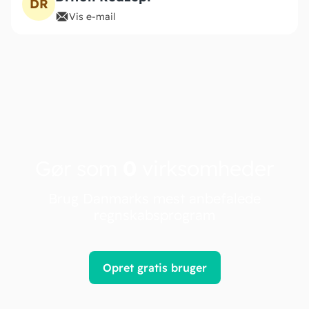
DR
Vis e-mail
Gør som
0
virksomheder
Brug Danmarks mest anbefalede
regnskabsprogram
Opret gratis bruger