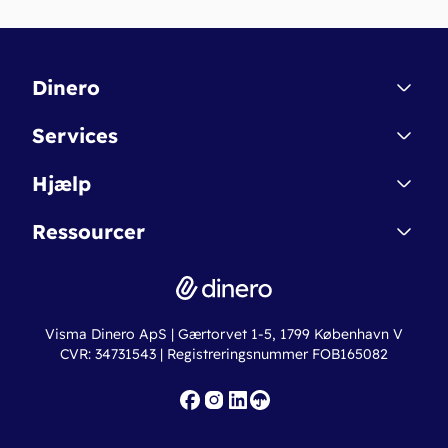
Dinero
Kontakt
Services
Affiliate
Dinero Starter
Hjælp
Betingelser & Sikkerhed
Dinero Starter+
Nye funktioner
Regnskabsordbogen
Ressourcer
Dinero Pro
Driftsstatus
Find revisor
Dinero Total
Integrationer
Regnskabslove
Lønsystem
Valutaomregner
Hvem er Dinero for?
Erhvervslån
Ny virksomhed
Visma Dinero ApS | Gærtorvet 1-5, 1799 København V
Online regnskabskurser
CVR: 34731543 | Registreringsnummer FOB165082
Fakturaskabeloner
Iværksætterlegat
Nye funktioner
Roadmap