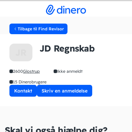
Tilbage til Find Revisor
JD Regnskab
JR
2600
Glostrup
Ikke anmeldt
15 Dinerobrugere
Kontakt
Skriv en anmeldelse
Skal vi også hjælpe dig?