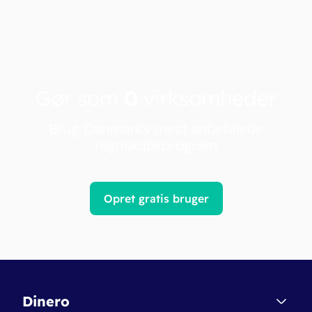
Gør som
0
virksomheder
Brug Danmarks mest anbefalede
regnskabsprogram
Opret gratis bruger
Dinero