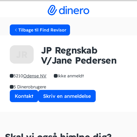
Tilbage til Find Revisor
JP Regnskab
JR
V/Jane Pedersen
5210
Odense NV
Ikke anmeldt
5 Dinerobrugere
Kontakt
Skriv en anmeldelse