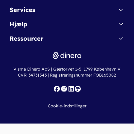
Kontakt
Services
Affiliate
Dinero Starter
Hjælp
Betingelser & Sikkerhed
Dinero Starter+
Nye funktioner
Regnskabsordbogen
Ressourcer
Dinero Pro
Driftsstatus
Find revisor
Dinero Total
Integrationer
Regnskabslove
Lønsystem
Valutaomregner
Hvem er Dinero for?
Erhvervslån
Ny virksomhed
Visma Dinero ApS | Gærtorvet 1-5, 1799 København V
Online regnskabskurser
CVR: 34731543 | Registreringsnummer FOB165082
Fakturaskabeloner
Iværksætterlegat
Nye funktioner
Roadmap
Cookie-indstillinger
API