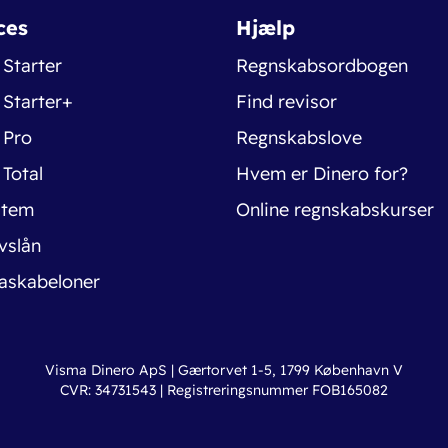
ces
Hjælp
 Starter
Regnskabsordbogen
 Starter+
Find revisor
 Pro
Regnskabslove
 Total
Hvem er Dinero for?
stem
Online regnskabskurser
vslån
askabeloner
Visma Dinero ApS | Gærtorvet 1-5, 1799 København V
CVR: 34731543 | Registreringsnummer FOB165082