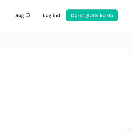
Søg
Log ind
Opret
gratis
konto