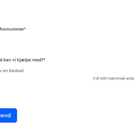
efonnummer
*
d kan vi hjælpe med?
*
iv en besked
0 af 600 maksimale antal