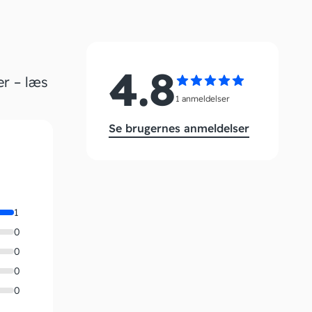
4.8
er – læs
1 anmeldelser
Se brugernes anmeldelser
1
0
0
0
0