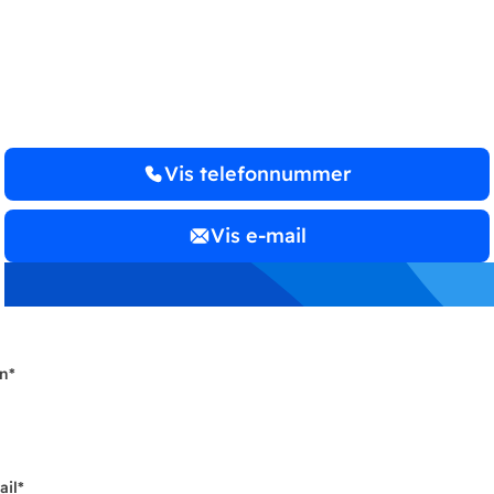
JST Revision
Vis telefonnummer
Vis e-mail
n
*
ail
*