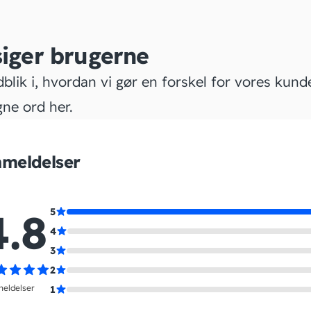
siger brugerne
dblik i, hvordan vi gør en forskel for vores kund
gne ord her.
meldelser
4.8
5
4
3
2
meldelser
1