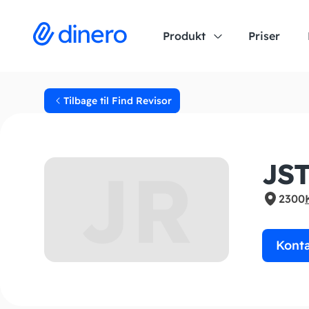
Produkt
Priser
Tilbage til Find Revisor
JR
JST
2300
Kont