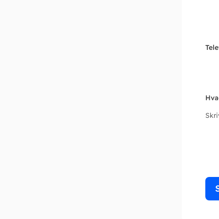
Tel
Hva
Skr