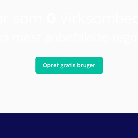
ør som
0
virksomhe
s mest anbefalede reg
Opret gratis bruger