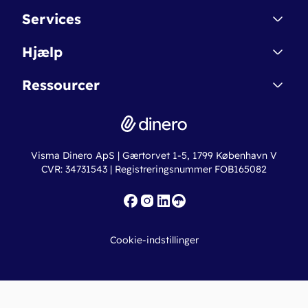
Kontakt
Services
Affiliate
Dinero Starter
Hjælp
Betingelser & Sikkerhed
Dinero Starter+
Nye funktioner
Regnskabsordbogen
Ressourcer
Dinero Pro
Driftsstatus
Find revisor
Dinero Total
Integrationer
Regnskabslove
Lønsystem
Valutaomregner
Hvem er Dinero for?
Erhvervslån
Ny virksomhed
Visma Dinero ApS | Gærtorvet 1-5, 1799 København V
Online regnskabskurser
CVR: 34731543 | Registreringsnummer FOB165082
Fakturaskabeloner
Iværksætterlegat
Nye funktioner
Roadmap
Cookie-indstillinger
API