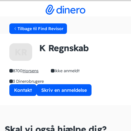
Tilbage til Find Revisor
K Regnskab
KR
8700
Horsens
Ikke anmeldt
3 Dinerobrugere
Kontakt
Skriv en anmeldelse
Skal vi også hjælpe dig?