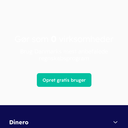
Gør som
0
virksomheder
Brug Danmarks mest anbefalede
regnskabsprogram
Opret gratis bruger
Dinero