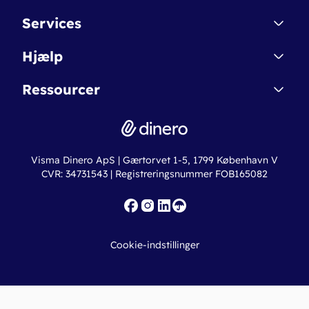
Kontakt
Services
Affiliate
Dinero Starter
Hjælp
Betingelser & Sikkerhed
Dinero Starter+
Nye funktioner
Regnskabsordbogen
Ressourcer
Dinero Pro
Driftsstatus
Find revisor
Dinero Total
Integrationer
Regnskabslove
Lønsystem
Valutaomregner
Hvem er Dinero for?
Erhvervslån
Ny virksomhed
Visma Dinero ApS | Gærtorvet 1-5, 1799 København V
Online regnskabskurser
CVR: 34731543 | Registreringsnummer FOB165082
Fakturaskabeloner
Iværksætterlegat
Nye funktioner
Roadmap
Cookie-indstillinger
API