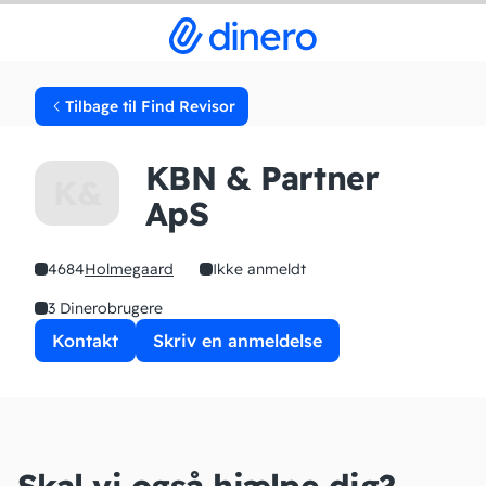
Tilbage til Find Revisor
KBN & Partner
K&
ApS
4684
Holmegaard
Ikke anmeldt
3 Dinerobrugere
Kontakt
Skriv en anmeldelse