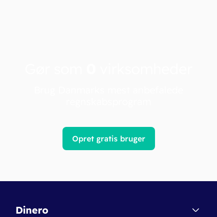
Gør som
0
virksomheder
Brug Danmarks mest anbefalede
regnskabsprogram
Opret gratis bruger
Dinero