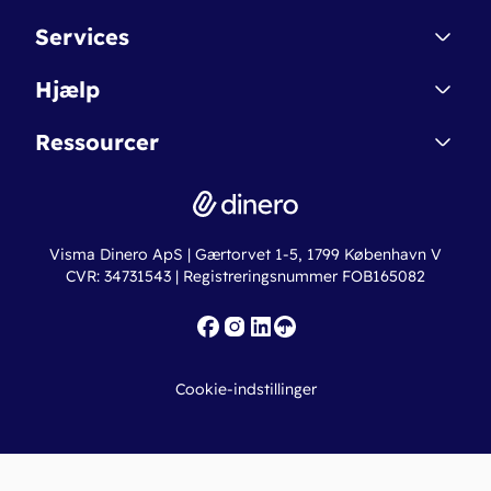
Kontakt
Services
Affiliate
Dinero Starter
Hjælp
Betingelser & Sikkerhed
Dinero Starter+
Nye funktioner
Regnskabsordbogen
Ressourcer
Dinero Pro
Driftsstatus
Find revisor
Dinero Total
Integrationer
Regnskabslove
Lønsystem
Valutaomregner
Hvem er Dinero for?
Erhvervslån
Ny virksomhed
Visma Dinero ApS | Gærtorvet 1-5, 1799 København V
Online regnskabskurser
CVR: 34731543 | Registreringsnummer FOB165082
Fakturaskabeloner
Iværksætterlegat
Nye funktioner
Roadmap
Cookie-indstillinger
API