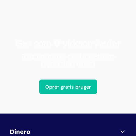
Gør som
0
virksomheder
Brug Danmarks mest anbefalede
regnskabsprogram
Opret gratis bruger
Dinero