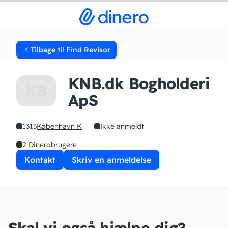
Tilbage til Find Revisor
KNB.dk Bogholderi
KB
ApS
1313
København K
Ikke anmeldt
2 Dinerobrugere
Kontakt
Skriv en anmeldelse