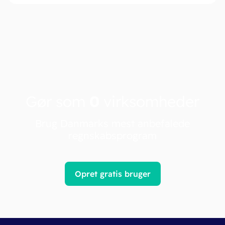
Gør som
0
virksomheder
Brug Danmarks mest anbefalede
regnskabsprogram
Opret gratis bruger