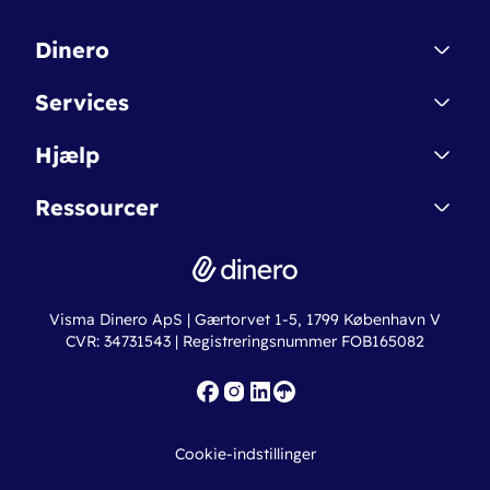
Dinero
Kontakt
Services
Affiliate
Dinero Starter
Hjælp
Betingelser & Sikkerhed
Dinero Starter+
Nye funktioner
Regnskabsordbogen
Ressourcer
Dinero Pro
Driftsstatus
Find revisor
Dinero Total
Integrationer
Regnskabslove
Lønsystem
Valutaomregner
Hvem er Dinero for?
Erhvervslån
Ny virksomhed
Visma Dinero ApS | Gærtorvet 1-5, 1799 København V
Online regnskabskurser
CVR: 34731543 | Registreringsnummer FOB165082
Fakturaskabeloner
Iværksætterlegat
Nye funktioner
Roadmap
Cookie-indstillinger
API