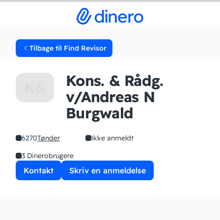
Tilbage til Find Revisor
Kons. & Rådg.
K&
v/Andreas N
Burgwald
6270
Tønder
Ikke anmeldt
3 Dinerobrugere
Kontakt
Skriv en anmeldelse