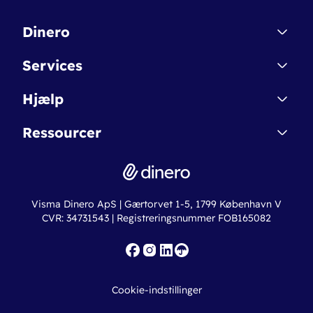
Dinero
Kontakt
Services
Affiliate
Dinero Starter
Hjælp
Betingelser & Sikkerhed
Dinero Starter+
Nye funktioner
Regnskabsordbogen
Ressourcer
Dinero Pro
Driftsstatus
Find revisor
Dinero Total
Integrationer
Regnskabslove
Lønsystem
Valutaomregner
Hvem er Dinero for?
Erhvervslån
Ny virksomhed
Visma Dinero ApS | Gærtorvet 1-5, 1799 København V
Online regnskabskurser
CVR: 34731543 | Registreringsnummer FOB165082
Fakturaskabeloner
Iværksætterlegat
Nye funktioner
Roadmap
Cookie-indstillinger
API