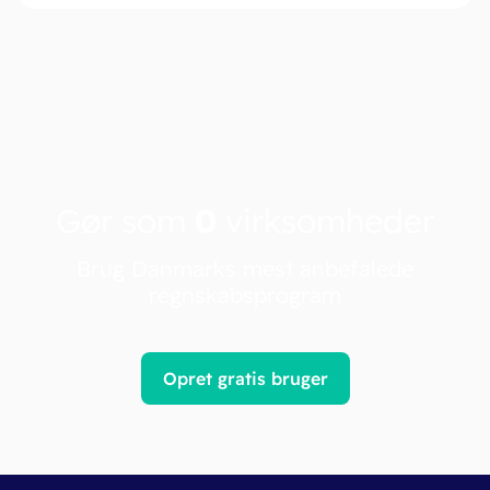
Gør som
0
virksomheder
Brug Danmarks mest anbefalede
regnskabsprogram
Opret gratis bruger