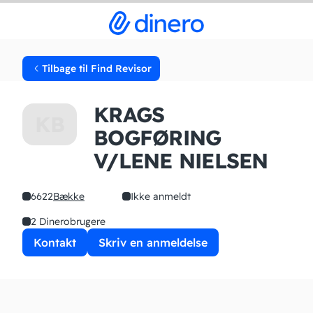
Tilbage til Find Revisor
KRAGS
KB
BOGFØRING
V/LENE NIELSEN
6622
Bække
Ikke anmeldt
2 Dinerobrugere
Kontakt
Skriv en anmeldelse