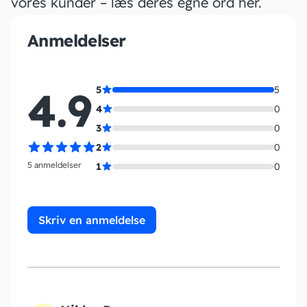
vores kunder – læs deres egne ord her.
Anmeldelser
4.9
5
5
4
0
3
0
2
0
5 anmeldelser
1
0
Skriv en anmeldelse