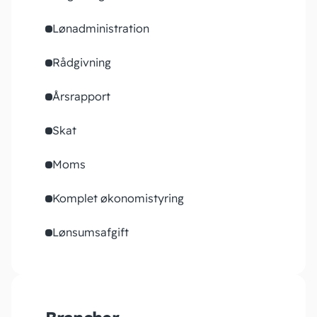
Lønadministration
Rådgivning
Årsrapport
Skat
Moms
Komplet økonomistyring
Lønsumsafgift