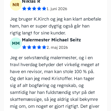
Niklas R
NR
PS
1. juni 2026
Jeg bruger K.Kirch og jeg kan klart anbefale
Jeg 
ham, han er super dygtig også går han
Krist
rigtig langt for sine kunder.
prof
Malermester Michael Seitz
rådg
MM
klar
2. maj 2026
om k
Jeg er selvstændig malermester, og i en
skat
travl hverdag betyder det virkelig meget at
er s
have en revisor, man kan stole 100 % på.
sama
Og det kan jeg med Kristoffer. Han tager
C
sig af alt bogføring og regnskab, og
samtidig har han fuldstændig styr på det
skattemæssige, så jeg aldrig skal bekymre
Kæmp
mig om, om noget er gjort rigtigt. Det giver
anbe