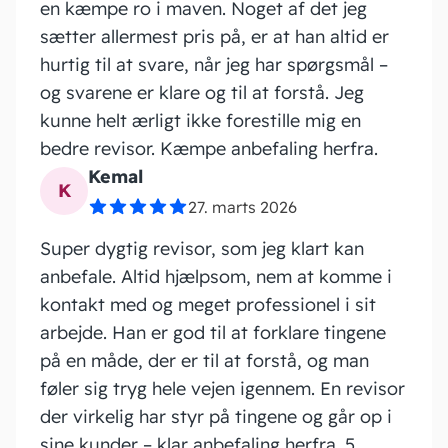
en kæmpe ro i maven. Noget af det jeg
blev
sætter allermest pris på, er at han altid er
kun 
hurtig til at svare, når jeg har spørgsmål –
hjæl
og svarene er klare og til at forstå. Jeg
regn
kunne helt ærligt ikke forestille mig en
bedre revisor. Kæmpe anbefaling herfra.
Kemal
K
27. marts 2026
Super dygtig revisor, som jeg klart kan
anbefale. Altid hjælpsom, nem at komme i
kontakt med og meget professionel i sit
arbejde. Han er god til at forklare tingene
på en måde, der er til at forstå, og man
føler sig tryg hele vejen igennem. En revisor
der virkelig har styr på tingene og går op i
sine kunder – klar anbefaling herfra. 5