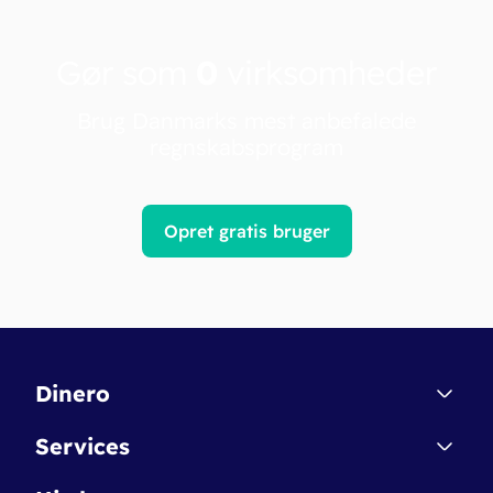
Gør som
0
virksomheder
Brug Danmarks mest anbefalede
regnskabsprogram
Opret gratis bruger
Dinero
Kontakt
Services
Affiliate
Dinero Starter