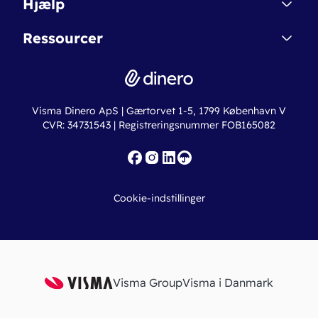
Hjælp
Betingelser & Sikkerhed
Dinero Starter+
Nye funktioner
Regnskabsordbogen
Ressourcer
Dinero Pro
Driftsstatus
Find revisor
Dinero Total
Integrationer
Regnskabslove
Lønsystem
Valutaomregner
Hvem er Dinero for?
Erhvervslån
Ny virksomhed
Visma Dinero ApS | Gærtorvet 1-5, 1799 København V
Online regnskabskurser
CVR: 34731543 | Registreringsnummer FOB165082
Fakturaskabeloner
Iværksætterlegat
Nye funktioner
Roadmap
Cookie-indstillinger
API
Visma Group
Visma i Danmark