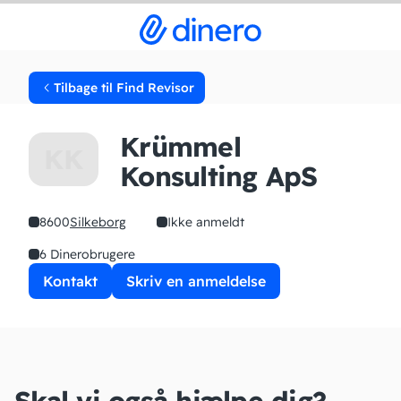
Tilbage til Find Revisor
Krümmel
KK
Konsulting ApS
8600
Silkeborg
Ikke anmeldt
6 Dinerobrugere
Kontakt
Skriv en anmeldelse