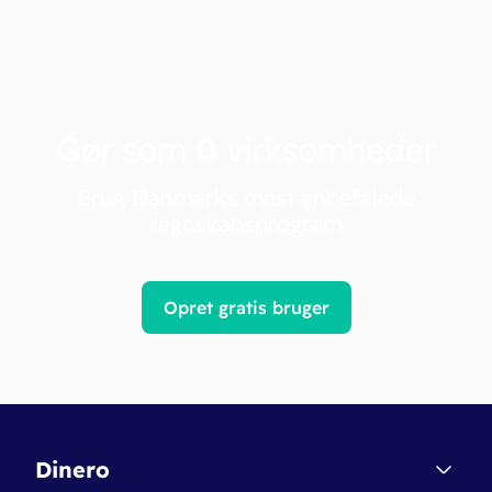
Gør som
0
virksomheder
Brug Danmarks mest anbefalede
regnskabsprogram
Opret gratis bruger
Dinero