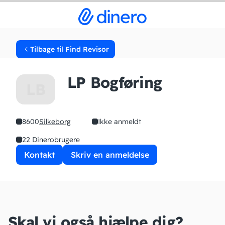
Tilbage til Find Revisor
LP Bogføring
LB
8600
Silkeborg
Ikke anmeldt
22 Dinerobrugere
Kontakt
Skriv en anmeldelse
Skal vi også hjælpe dig?