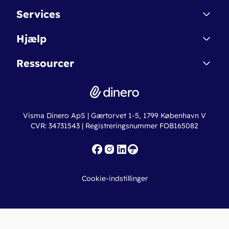
Kontakt
Services
Affiliate
Dinero Starter
Hjælp
Betingelser & Sikkerhed
Dinero Starter+
Nye funktioner
Regnskabsordbogen
Ressourcer
Dinero Pro
Driftsstatus
Find revisor
Dinero Total
Integrationer
Regnskabslove
Lønsystem
Valutaomregner
Hvem er Dinero for?
Erhvervslån
Ny virksomhed
Visma Dinero ApS | Gærtorvet 1-5, 1799 København V
Online regnskabskurser
CVR: 34731543 | Registreringsnummer FOB165082
Fakturaskabeloner
Iværksætterlegat
Nye funktioner
Roadmap
Cookie-indstillinger
API