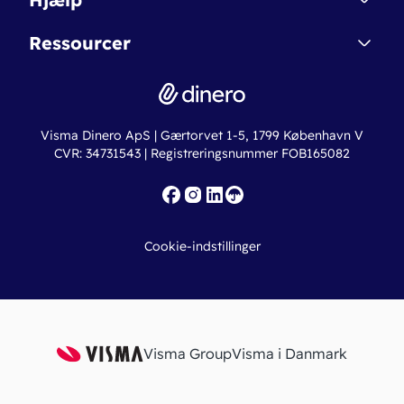
Betingelser & Sikkerhed
Dinero Starter+
Nye funktioner
Regnskabsordbogen
Ressourcer
Dinero Pro
Driftsstatus
Find revisor
Dinero Total
Integrationer
Regnskabslove
Lønsystem
Valutaomregner
Hvem er Dinero for?
Erhvervslån
Ny virksomhed
Visma Dinero ApS | Gærtorvet 1-5, 1799 København V
Online regnskabskurser
CVR: 34731543 | Registreringsnummer FOB165082
Fakturaskabeloner
Iværksætterlegat
Nye funktioner
Roadmap
Cookie-indstillinger
API
Visma Group
Visma i Danmark