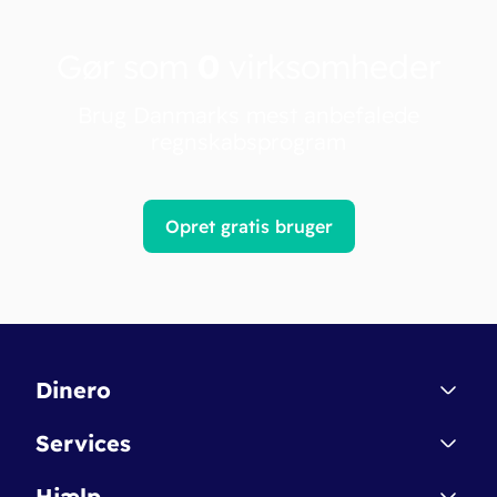
Gør som
0
virksomheder
Brug Danmarks mest anbefalede
regnskabsprogram
Opret gratis bruger
Dinero
Kontakt
Services
Affiliate
Dinero Starter
Hjælp