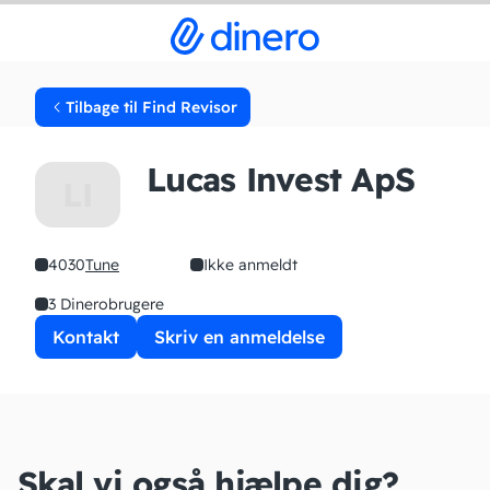
Tilbage til Find Revisor
Lucas Invest ApS
LI
4030
Tune
Ikke anmeldt
3 Dinerobrugere
Kontakt
Skriv en anmeldelse
Skal vi også hjælpe dig?