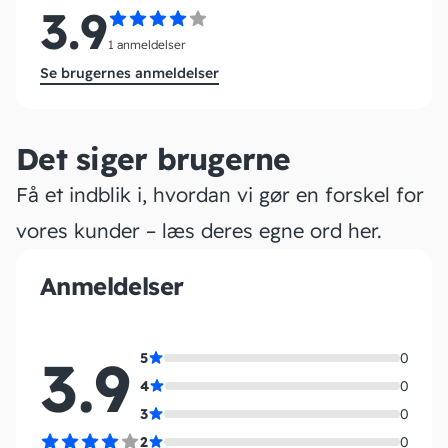
3.9
1 anmeldelser
Se brugernes anmeldelser
Det siger brugerne
Få et indblik i, hvordan vi gør en forskel for
vores kunder – læs deres egne ord her.
Anmeldelser
3.9
5
0
4
0
3
0
2
0