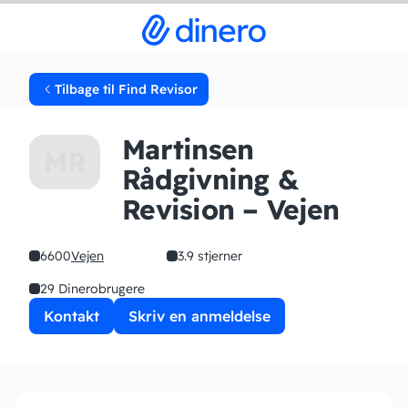
Tilbage til Find Revisor
Martinsen
MR
Rådgivning &
Revision – Vejen
6600
Vejen
3.9 stjerner
29 Dinerobrugere
Kontakt
Skriv en anmeldelse