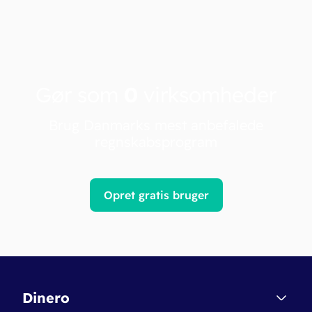
Gør som
0
virksomheder
Brug Danmarks mest anbefalede
regnskabsprogram
Opret gratis bruger
Dinero