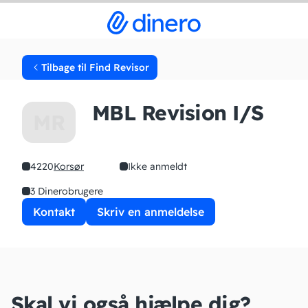
Tilbage til Find Revisor
MBL Revision I/S
MR
4220
Korsør
Ikke anmeldt
3 Dinerobrugere
Kontakt
Skriv en anmeldelse
Skal vi også hjælpe dig?