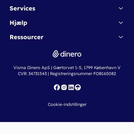
Kontakt
Services
Affiliate
Dinero Starter
Hjælp
Betingelser & Sikkerhed
Dinero Starter+
Nye funktioner
Regnskabsordbogen
Ressourcer
Dinero Pro
Driftsstatus
Find revisor
Dinero Total
Integrationer
Regnskabslove
Lønsystem
Valutaomregner
Hvem er Dinero for?
Erhvervslån
Ny virksomhed
Visma Dinero ApS | Gærtorvet 1-5, 1799 København V
Online regnskabskurser
CVR: 34731543 | Registreringsnummer FOB165082
Fakturaskabeloner
Iværksætterlegat
Nye funktioner
Roadmap
Cookie-indstillinger
API