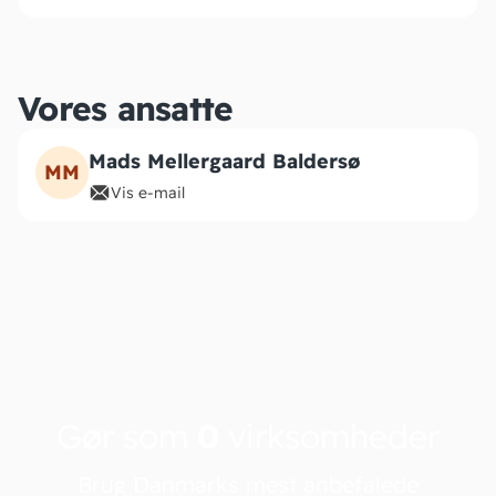
Vores ansatte
Mads Mellergaard Baldersø
MM
Vis e-mail
Gør som
0
virksomheder
Brug Danmarks mest anbefalede