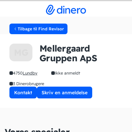
Tilbage til Find Revisor
Mellergaard
MG
Gruppen ApS
4750
Lundby
Ikke anmeldt
3 Dinerobrugere
Kontakt
Skriv en anmeldelse