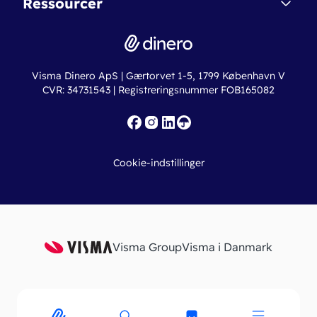
Ressourcer
Dinero Pro
Driftsstatus
Find revisor
Dinero Total
Integrationer
Regnskabslove
Lønsystem
Valutaomregner
Hvem er Dinero for?
Erhvervslån
Ny virksomhed
Visma Dinero ApS | Gærtorvet 1-5, 1799 København V
Online regnskabskurser
CVR: 34731543 | Registreringsnummer FOB165082
Fakturaskabeloner
Iværksætterlegat
Nye funktioner
Roadmap
Cookie-indstillinger
API
Visma Group
Visma i Danmark