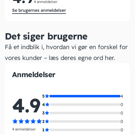
4 anmeldelser
Se brugernes anmeldelser
Det siger brugerne
Få et indblik i, hvordan vi gør en forskel for
vores kunder – læs deres egne ord her.
Anmeldelser
4.9
5
4
4
0
3
0
2
0
4 anmeldelser
1
0