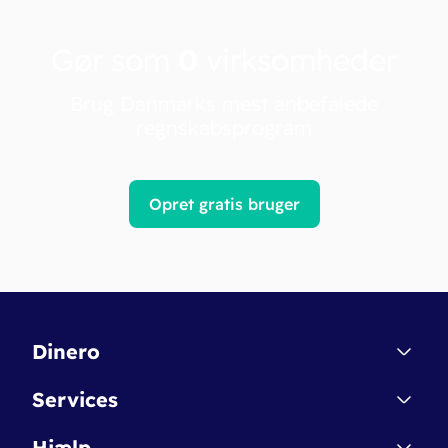
Gør som
0
virksomheder
Brug Danmarks mest anbefalede
regnskabsprogram
Opret gratis bruger
Dinero
Kontakt
Services
Affiliate
Dinero Starter
Hjælp