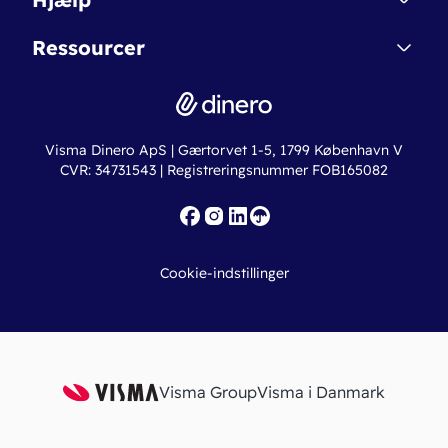
Betingelser & Sikkerhed
Dinero Starter+
Nye funktioner
Regnskabsordbogen
Ressourcer
Dinero Pro
Driftsstatus
Find revisor
Dinero Total
Integrationer
Regnskabslove
Lønsystem
Valutaomregner
Hvem er Dinero for?
Erhvervslån
Ny virksomhed
Visma Dinero ApS | Gærtorvet 1-5, 1799 København V
Online regnskabskurser
CVR: 34731543 | Registreringsnummer FOB165082
Fakturaskabeloner
Iværksætterlegat
Nye funktioner
Roadmap
Cookie-indstillinger
API
Visma Group
Visma i Danmark