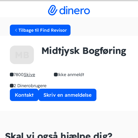
Tilbage til Find Revisor
Midtjysk Bogføring
MB
7800
Skive
Ikke anmeldt
2 Dinerobrugere
Kontakt
Skriv en anmeldelse
Skal vi også hjælpe dig?