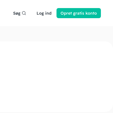
Søg
Log ind
Opret
gratis
konto