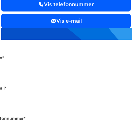
Vis telefonnummer
Vis e-mail
n
*
ail
*
efonnummer
*