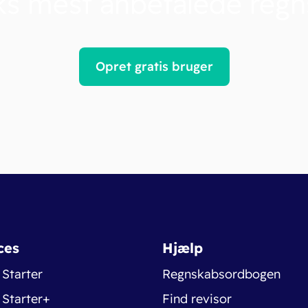
s mest anbefalede reg
Opret gratis bruger
ces
Hjælp
 Starter
Regnskabsordbogen
 Starter+
Find revisor