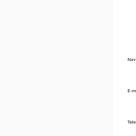
Nav
E-m
Tel