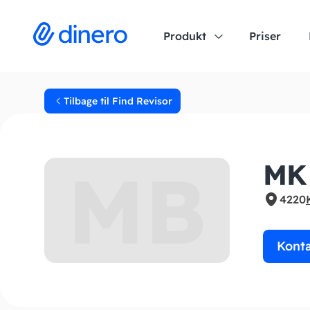
Produkt
Priser
Tilbage til Find Revisor
MB
MK 
4220
Kont