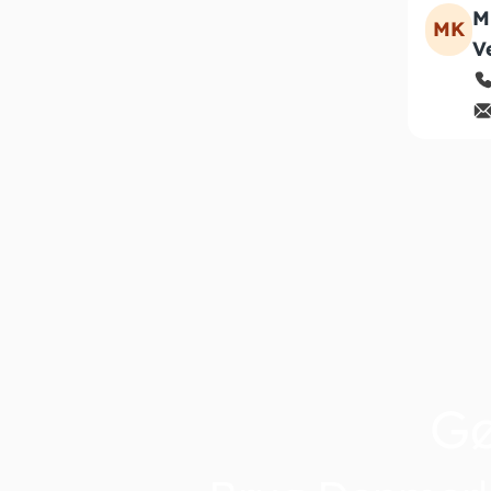
M
MK
V
G