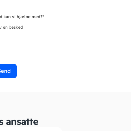
d kan vi hjælpe med?
*
iv en besked
Send
s ansatte