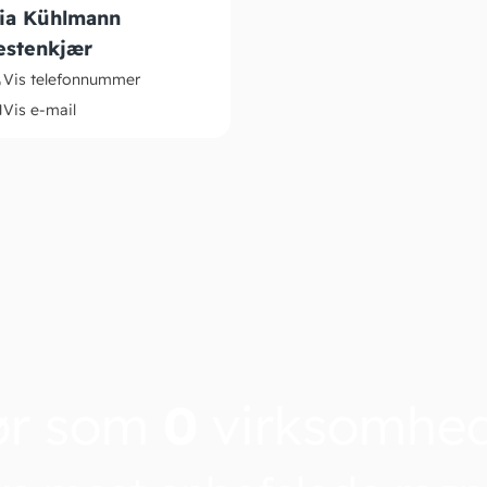
ia Kühlmann
estenkjær
Vis telefonnummer
Vis e-mail
ør som
0
virksomhe