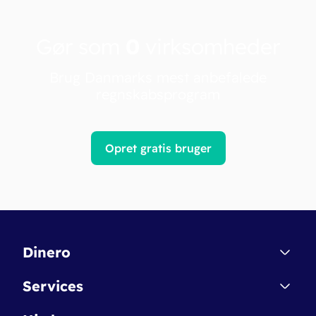
Gør som
0
virksomheder
Brug Danmarks mest anbefalede
regnskabsprogram
Opret gratis bruger
Dinero
Kontakt
Services
Affiliate
Dinero Starter