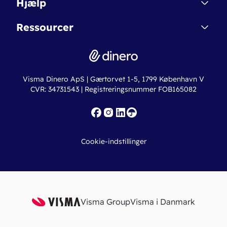
Hjælp
Betingelser & Sikkerhed
Dinero Starter+
Nye funktioner
Regnskabsordbogen
Ressourcer
Dinero Pro
Driftsstatus
Find revisor
Dinero Total
Integrationer
Regnskabslove
Lønsystem
Valutaomregner
Hvem er Dinero for?
Erhvervslån
Ny virksomhed
Visma Dinero ApS | Gærtorvet 1-5, 1799 København V
Online regnskabskurser
CVR: 34731543 | Registreringsnummer FOB165082
Fakturaskabeloner
Iværksætterlegat
Nye funktioner
Roadmap
Cookie-indstillinger
API
Visma Group
Visma i Danmark