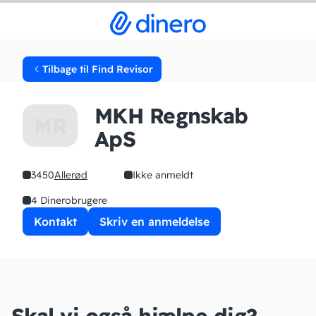
Tilbage til Find Revisor
MKH Regnskab
MR
ApS
3450
Allerød
Ikke anmeldt
4 Dinerobrugere
Kontakt
Skriv en anmeldelse