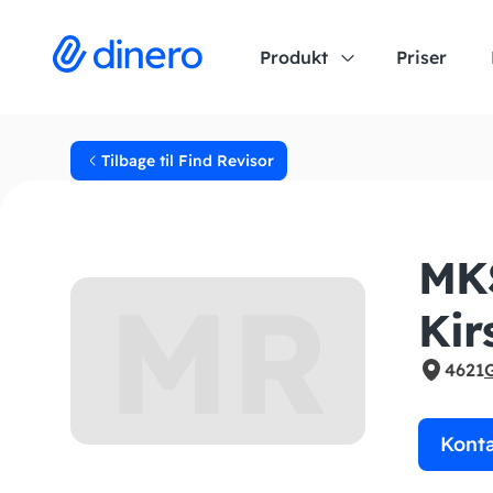
Produkt
Priser
Tilbage til Find Revisor
MKS
MR
Kir
4621
Kont