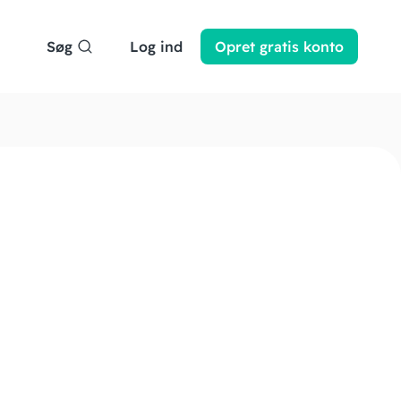
Søg
Log ind
Opret
gratis
konto