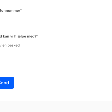
efonnummer
*
d kan vi hjælpe med?
*
iv en besked
Send