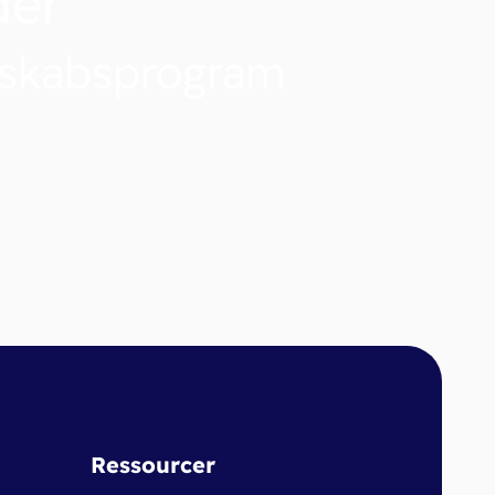
der
nskabsprogram
Ressourcer