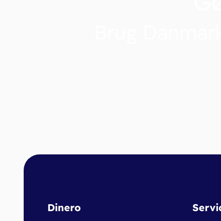
G
Brug Danmark
Dinero
Servi