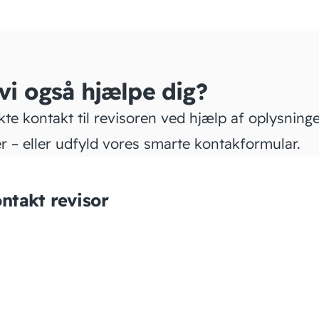
 vi også hjælpe dig?
kte kontakt til revisoren ved hjælp af oplysning
r – eller udfyld vores smarte kontakformular.
ntakt revisor
MKS Regnskab v/Mette
Kirstine Søegaard