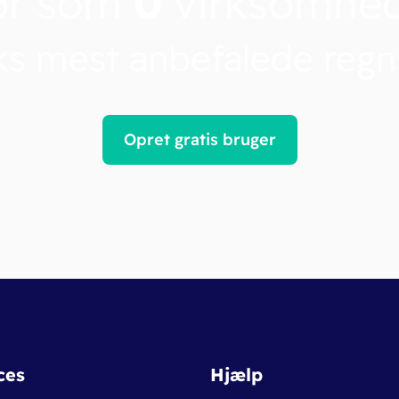
ør som
0
virksomhe
s mest anbefalede reg
Opret gratis bruger
ces
Hjælp