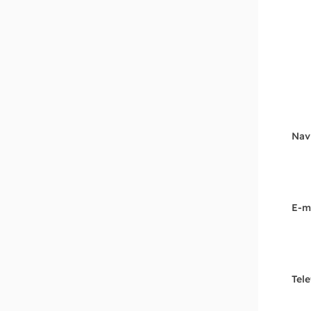
Nav
E-m
Tel