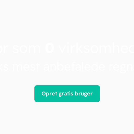
ør som
0
virksomhe
s mest anbefalede reg
Opret gratis bruger