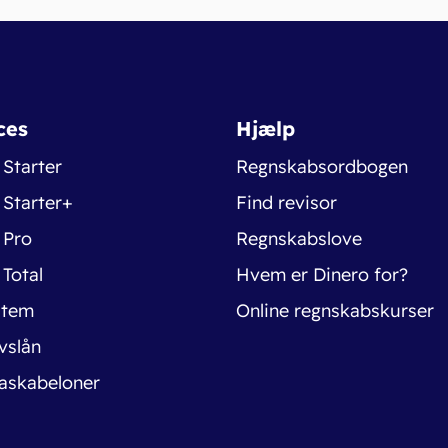
ces
Hjælp
 Starter
Regnskabsordbogen
 Starter+
Find revisor
 Pro
Regnskabslove
 Total
Hvem er Dinero for?
stem
Online regnskabskurser
vslån
askabeloner