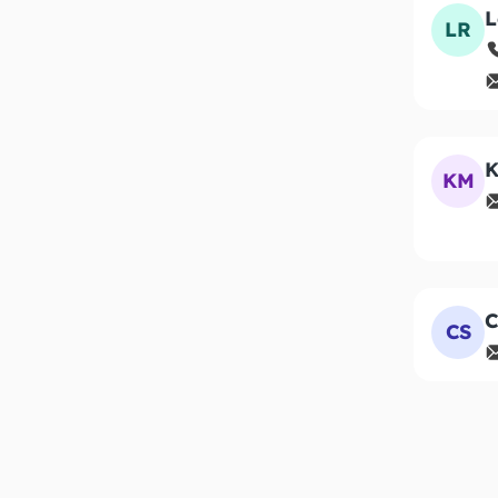
L
LR
K
KM
C
CS