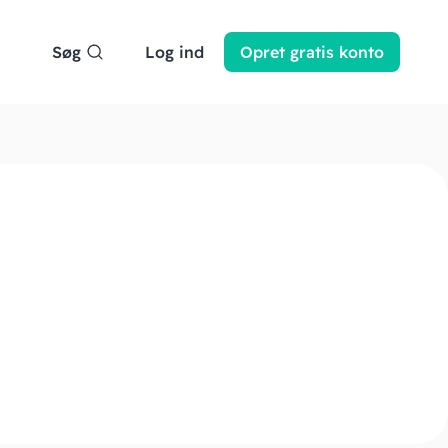
Søg
Log ind
Opret
gratis
konto