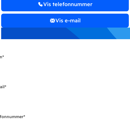
Vis telefonnummer
Vis e-mail
n
*
ail
*
efonnummer
*