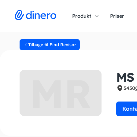
Produkt
Priser
Tilbage til Find Revisor
MR
MS 
5450
Kont