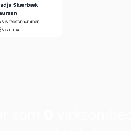
adja Skærbæk
aursen
Vis telefonnummer
Vis e-mail
ør som
0
virksomhe