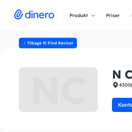
Produkt
Priser
Tilbage til Find Revisor
NC
N C
4300
Kont