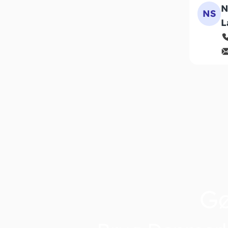
N
NS
L
G