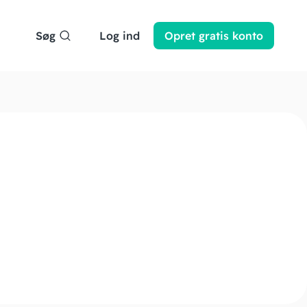
Søg
Log ind
Opret
gratis
konto