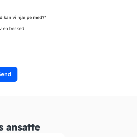
d kan vi hjælpe med?
*
iv en besked
Send
s ansatte