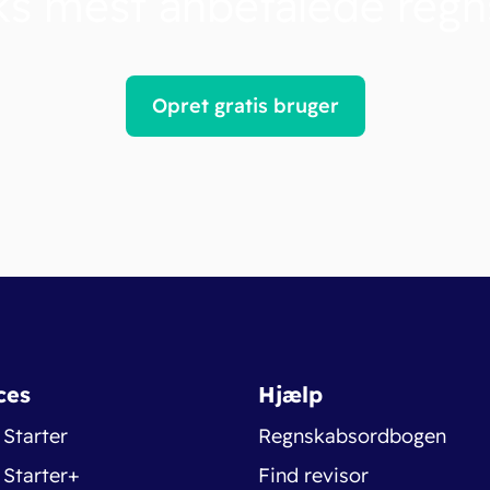
s mest anbefalede reg
Opret gratis bruger
ces
Hjælp
 Starter
Regnskabsordbogen
 Starter+
Find revisor