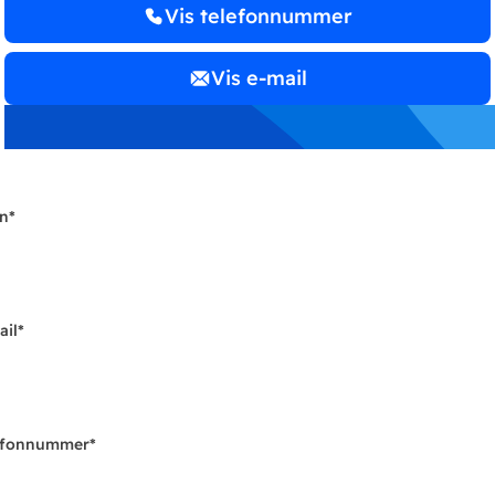
Vis telefonnummer
Vis e-mail
n
*
ail
*
efonnummer
*