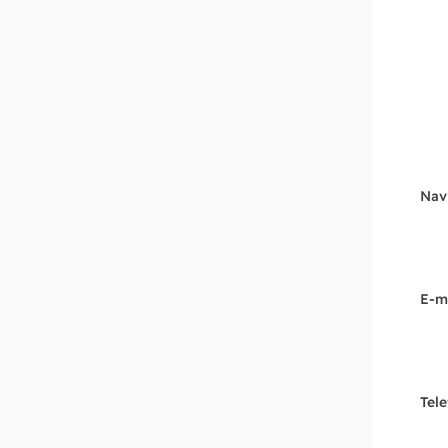
Nav
E-m
Tel