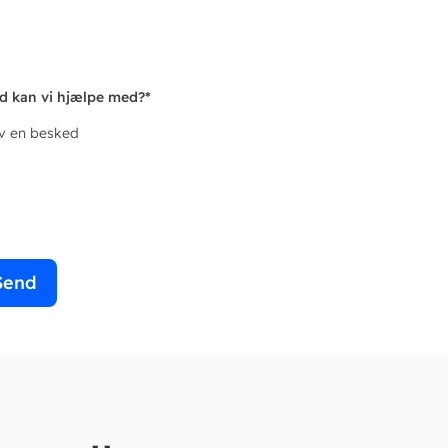
d kan vi hjælpe med?
*
iv en besked
Send