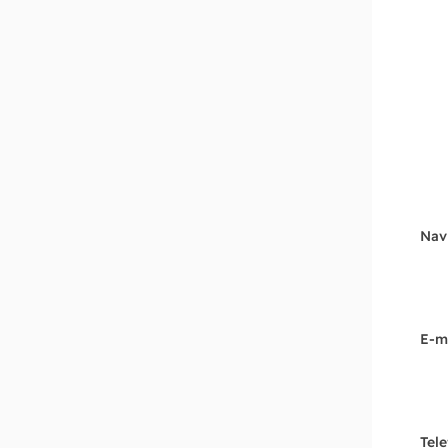
Nav
E-m
Tel