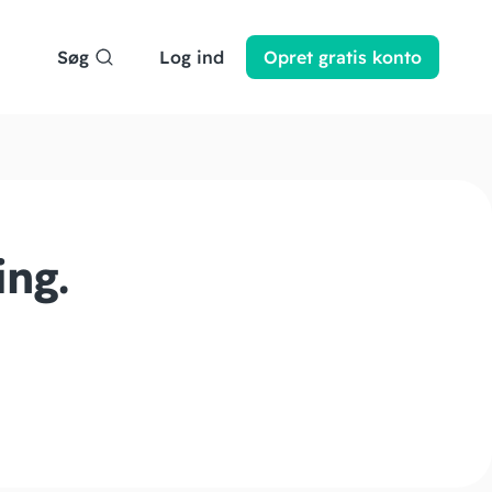
Søg
Log ind
Opret
gratis
konto
ing.