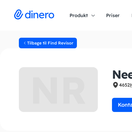
Produkt
Priser
Tilbage til Find Revisor
NR
Nee
4652
Kont