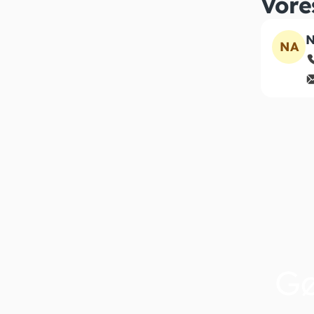
Vore
N
NA
G