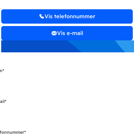
Vis telefonnummer
Vis e-mail
n
*
ail
*
efonnummer
*