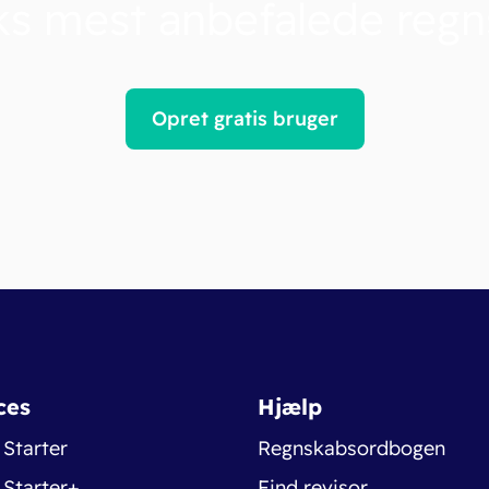
s mest anbefalede reg
Opret gratis bruger
ces
Hjælp
 Starter
Regnskabsordbogen
 Starter+
Find revisor