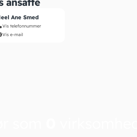
s ansatte
eel Ane Smed
Vis telefonnummer
Vis e-mail
ør som
0
virksomhe