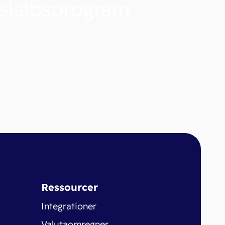
nskabsprogram
Ressourcer
Integrationer
Valutaomregner