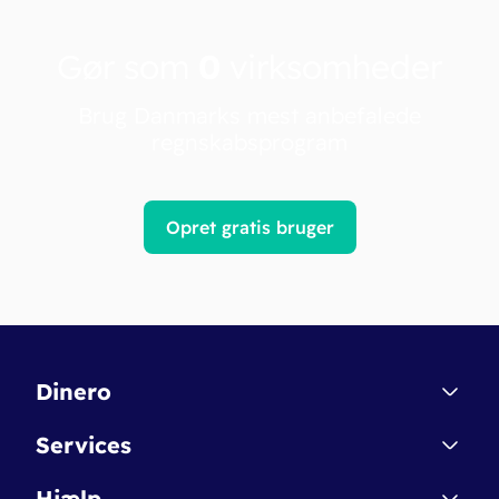
Gør som
0
virksomheder
Brug Danmarks mest anbefalede
regnskabsprogram
Opret gratis bruger
Dinero
Kontakt
Services
Affiliate
Dinero Starter
Hjælp