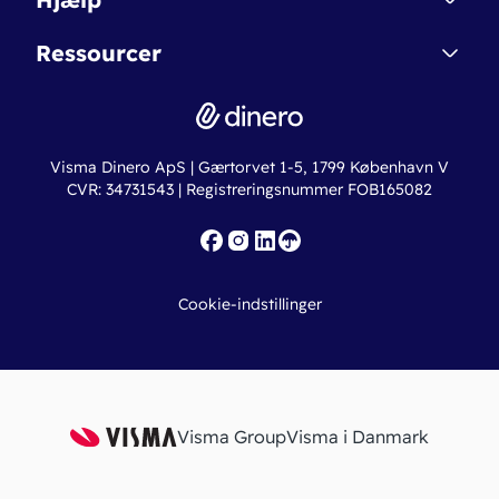
Betingelser & Sikkerhed
Dinero Starter+
Nye funktioner
Regnskabsordbogen
Ressourcer
Dinero Pro
Driftsstatus
Find revisor
Dinero Total
Integrationer
Regnskabslove
Lønsystem
Valutaomregner
Hvem er Dinero for?
Erhvervslån
Ny virksomhed
Visma Dinero ApS | Gærtorvet 1-5, 1799 København V
Online regnskabskurser
CVR: 34731543 | Registreringsnummer FOB165082
Fakturaskabeloner
Iværksætterlegat
Nye funktioner
Roadmap
Cookie-indstillinger
API
Visma Group
Visma i Danmark