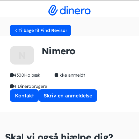
Tilbage til Find Revisor
Nimero
N
4300
Holbæk
Ikke anmeldt
4 Dinerobrugere
Kontakt
Skriv en anmeldelse
Skal vi også hjælpe dig?