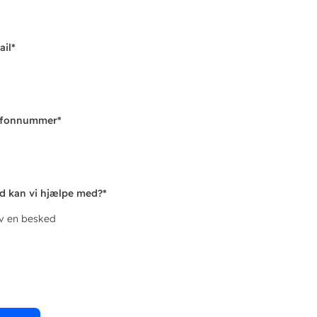
ail
*
efonnummer
*
d kan vi hjælpe med?
*
iv en besked