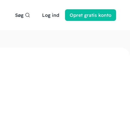
Søg
Log ind
Opret
gratis
konto