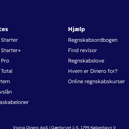
ces
Hjælp
 Starter
Regnskabsordbogen
 Starter+
Find revisor
 Pro
Regnskabslove
 Total
Hvem er Dinero for?
stem
Online regnskabskurser
vslån
askabeloner
Visma Dinero ApS | Gærtorvet 1-5, 1799 København V