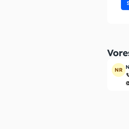
Vore
N
NR