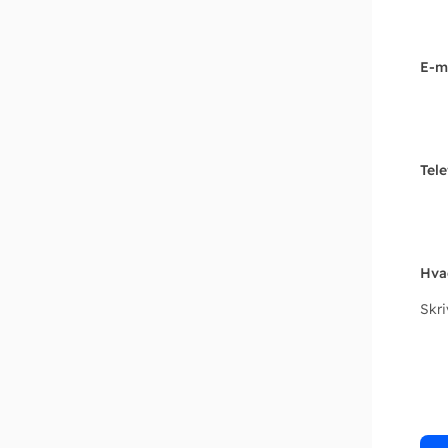
E-m
Tel
Hva
Skr