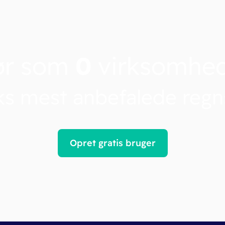
ør som
0
virksomhe
s mest anbefalede reg
Opret gratis bruger