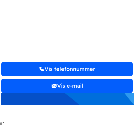
NORDKYST REVISION
GODKENDT
REVISIONS­
PARTNERSELSKAB
Vis telefonnummer
Vis e-mail
n
*