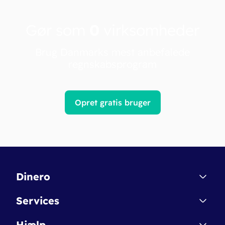
Gør som
0
virksomheder
Brug Danmarks mest anbefalede
regnskabsprogram
Opret gratis bruger
Dinero
Kontakt
Services
Affiliate
Dinero Starter
Hjælp