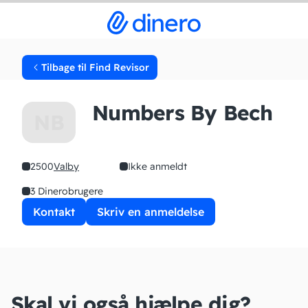
Tilbage til Find Revisor
Numbers By Bech
NB
2500
Valby
Ikke anmeldt
3 Dinerobrugere
Kontakt
Skriv en anmeldelse
Skal vi også hjælpe dig?