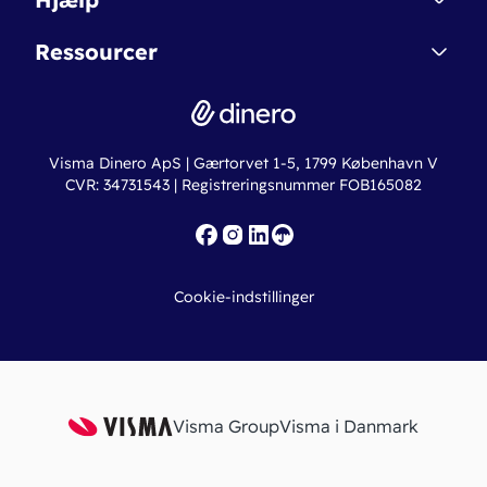
Betingelser & Sikkerhed
Dinero Starter+
Nye funktioner
Regnskabsordbogen
Ressourcer
Dinero Pro
Driftsstatus
Find revisor
Dinero Total
Integrationer
Regnskabslove
Lønsystem
Valutaomregner
Hvem er Dinero for?
Erhvervslån
Ny virksomhed
Visma Dinero ApS | Gærtorvet 1-5, 1799 København V
Online regnskabskurser
CVR: 34731543 | Registreringsnummer FOB165082
Fakturaskabeloner
Iværksætterlegat
Nye funktioner
Roadmap
Cookie-indstillinger
API
Visma Group
Visma i Danmark