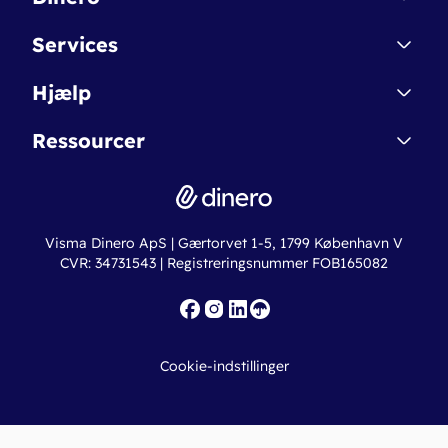
Kontakt
Services
Affiliate
Dinero Starter
Hjælp
Betingelser & Sikkerhed
Dinero Starter+
Nye funktioner
Regnskabsordbogen
Ressourcer
Dinero Pro
Driftsstatus
Find revisor
Dinero Total
Integrationer
Regnskabslove
Lønsystem
Valutaomregner
Hvem er Dinero for?
Erhvervslån
Ny virksomhed
Visma Dinero ApS | Gærtorvet 1-5, 1799 København V
Online regnskabskurser
CVR: 34731543 | Registreringsnummer FOB165082
Fakturaskabeloner
Iværksætterlegat
Nye funktioner
Roadmap
Cookie-indstillinger
API