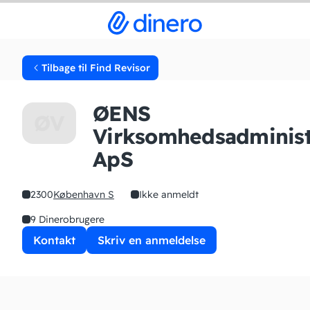
Tilbage til Find Revisor
ØENS
ØV
Virksomhedsadminist
ApS
2300
København S
Ikke anmeldt
9 Dinerobrugere
Kontakt
Skriv en anmeldelse