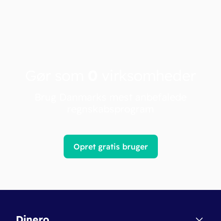
Gør som
0
virksomheder
Brug Danmarks mest anbefalede
regnskabsprogram
Opret gratis bruger
Dinero