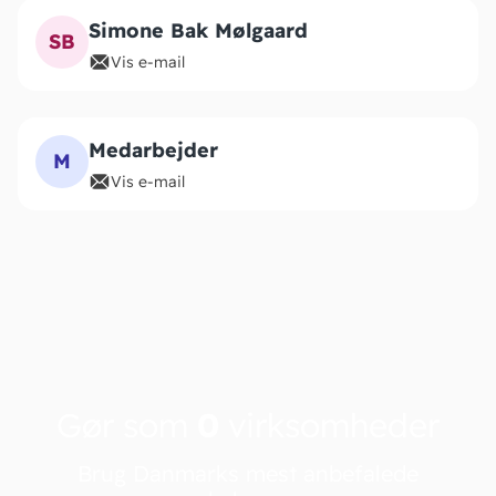
Simone Bak Mølgaard
SB
Vis e-mail
Medarbejder
M
Vis e-mail
Gør som
0
virksomheder
Brug Danmarks mest anbefalede