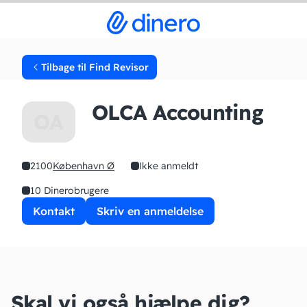
Tilbage til Find Revisor
OLCA Accounting
OA
2100
København Ø
Ikke anmeldt
10 Dinerobrugere
Kontakt
Skriv en anmeldelse
Skal vi også hjælpe dig?