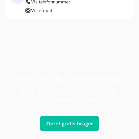
Vis telefonnummer
Vis e-mail
Gør som
0
virksomheder
Brug Danmarks mest anbefalede
regnskabsprogram
Opret gratis bruger