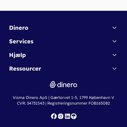
Dinero
Kontakt
Services
Affiliate
Dinero Starter
Hjælp
Betingelser & Sikkerhed
Dinero Starter+
Nye funktioner
Regnskabsordbogen
Ressourcer
Dinero Pro
Driftsstatus
Find revisor
Dinero Total
Integrationer
Regnskabslove
Lønsystem
Valutaomregner
Hvem er Dinero for?
Erhvervslån
Ny virksomhed
Visma Dinero ApS | Gærtorvet 1-5, 1799 København V
Online regnskabskurser
CVR: 34731543 | Registreringsnummer FOB165082
Fakturaskabeloner
Iværksætterlegat
Nye funktioner
Roadmap