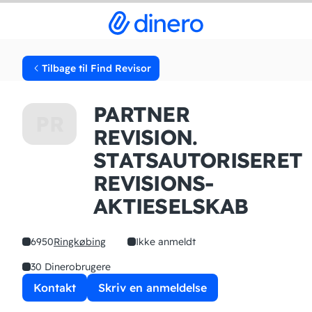
Tilbage til Find Revisor
PARTNER
PR
REVISION.
STATSAUTORISERET
REVISIONS­
AKTIESELSKAB
6950
Ringkøbing
Ikke anmeldt
30 Dinerobrugere
Kontakt
Skriv en anmeldelse