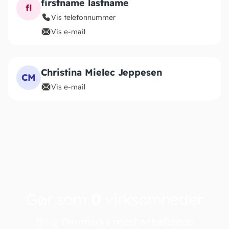
firstname lastname
fl
Vis telefonnummer
Vis e-mail
Christina Mielec Jeppesen
CM
Vis e-mail
Gør som
0
virksomheder
Brug Danmarks mest anbefalede