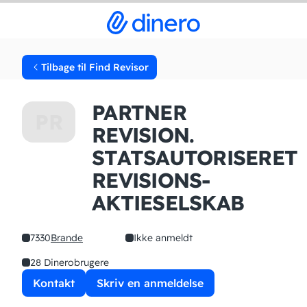
Tilbage til Find Revisor
PARTNER
PR
REVISION.
STATSAUTORISERET
REVISIONS­
AKTIESELSKAB
7330
Brande
Ikke anmeldt
28 Dinerobrugere
Kontakt
Skriv en anmeldelse