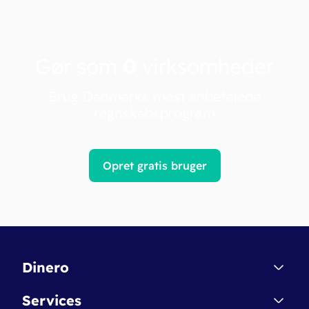
Gør som
0
virksomheder
Brug Danmarks mest anbefalede
regnskabsprogram
Opret gratis bruger
Dinero
Kontakt
Services