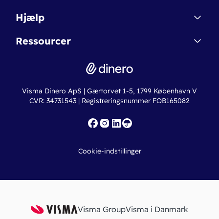
Affiliate
Dinero Starter
Hjælp
Betingelser & Sikkerhed
Dinero Starter+
Nye funktioner
Regnskabsordbogen
Ressourcer
Dinero Pro
Driftsstatus
Find revisor
Dinero Total
Integrationer
Regnskabslove
Lønsystem
Valutaomregner
Hvem er Dinero for?
Erhvervslån
Ny virksomhed
Visma Dinero ApS | Gærtorvet 1-5, 1799 København V
Online regnskabskurser
CVR: 34731543 | Registreringsnummer FOB165082
Fakturaskabeloner
Iværksætterlegat
Nye funktioner
Roadmap
Cookie-indstillinger
API
Visma Group
Visma i Danmark