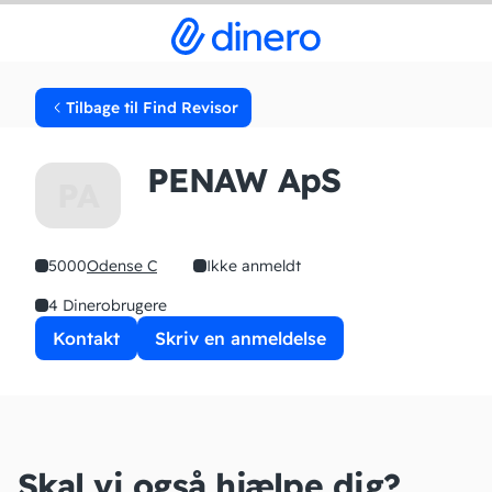
Tilbage til Find Revisor
PENAW ApS
PA
5000
Odense C
Ikke anmeldt
4 Dinerobrugere
Kontakt
Skriv en anmeldelse
Skal vi også hjælpe dig?